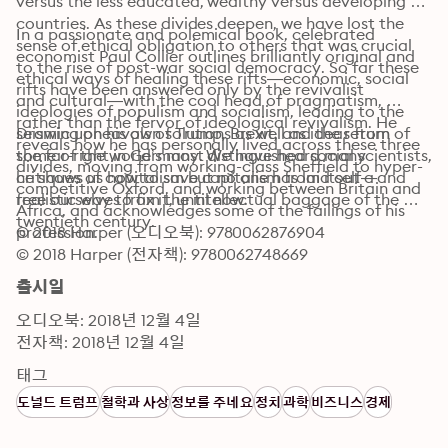
versus the less educated, wealthy versus developing 
countries. As these divides deepen, we have lost the 
In a passionate and polemical book, celebrated 
sense of ethical obligation to others that was crucial 
economist Paul Collier outlines brilliantly original and 
to the rise of post-war social democracy. So far these 
ethical ways of healing these rifts—economic, social 
rifts have been answered only by the revivalist 
and cultural—with the cool head of pragmatism, 
ideologies of populism and socialism, leading to the 
rather than the fervor of ideological revivalism. He 
seismic upheavals of Trump, Brexit, and the return of 
Drawing on his own solutions as well as ideas from 
reveals how he has personally lived across these three 
the far-right in Germany. We have heard many 
some of the world’s most distinguished social scientists, 
divides, moving from working-class Sheffield to hyper-
critiques of capitalism but no one has laid out a 
he shows us how to save capitalism from itself—and 
competitive Oxford, and working between Britain and 
realistic way to fix it, until now.
free ourselves from the intellectual baggage of the 
Africa, and acknowledges some of the failings of his 
twentieth century.
profession.
© 2018 Harper (오디오북): 9780062876904
© 2018 Harper (전자책): 9780062748669
출시일
오디오북: 2018년 12월 4일
전자책: 2018년 12월 4일
태그
도널드 트럼프
철학과 사상
정보를 주네요
정치
과학
비즈니스
경제