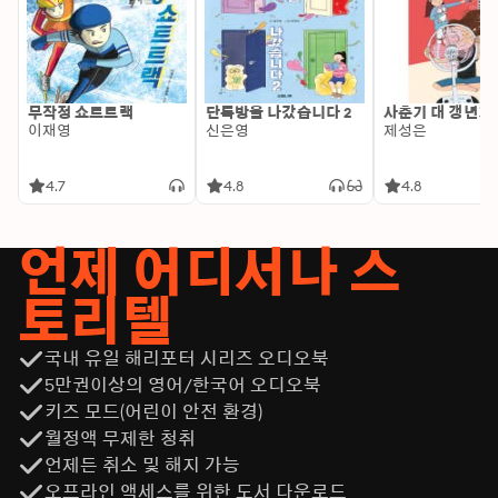
무작정 쇼트트랙
단톡방을 나갔습니다 2
사춘기 대 갱년기
이재영
신은영
제성은
4.7
4.8
4.8
언제 어디서나 스
토리텔
국내 유일 해리포터 시리즈 오디오북
5만권이상의 영어/한국어 오디오북
키즈 모드(어린이 안전 환경)
월정액 무제한 청취
언제든 취소 및 해지 가능
오프라인 액세스를 위한 도서 다운로드