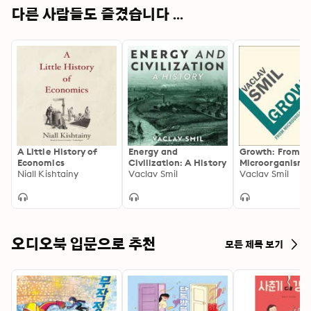
다른 사람들도 즐겼습니다 ...
A Little History of
Energy and
Growth: From
Economics
Civilization: A History
Microorganisms
Niall Kishtainy
Vaclav Smil
Megacities
Vaclav Smil
오디오북 입문으로 추천
모든 제목 보기