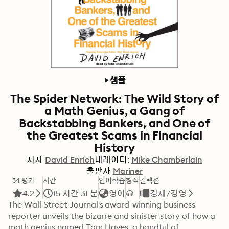
샘플
The Spider Network: The Wild Story of
a Math Genius, a Gang of
Backstabbing Bankers, and One of
the Greatest Scams in Financial
History
저자
David Enrich
내레이터:
Mike Chamberlain
출판사
Mariner
34 평가
시간
언어학습
형식
컬렉션
4.2
15 시간 31 분
영어
경제/경영
The Wall Street Journal's award-winning business 
reporter unveils the bizarre and sinister story of how a 
math genius named Tom Hayes, a handful of 