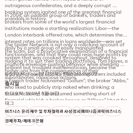
outrageous confederates, and a deeply corrupt 
banking system ignited one of the greatest financial 
In 2006, an oddball group of bankers, traders and 
scandals in history.
brokers from some of the world’s largest financial 
institutions made a startling realization: Libor—the 
London interbank offered rate, which determines the 
interest rates on trillions in loans worldwide—was set 
The Spider Network is not only a rollicking account of 
daily by a small group of easily manipulated 
the scam, but a provocative examination of a financial 
functionaries, and that they could reap huge profits by 
system that was crooked throughout, designed to 
nudging it to suit their trading portfolios. Tom Hayes, a 
promote envelope-pushing behavior while shielding 
brilliant but troubled mathematician, became the 
higher-ups from the consequences of their 
lynchpin of a wild alliance that among others included 
© 2017 Mariner (오디오북): 9780062659972
subordinates’ rapacious actions.
a French trader nicknamed “Gollum”; the broker “Abbo,” 
출시일
who liked to publicly strip naked when drinking; a 
Kazakh chicken farmer turned something short of 
오디오북: 2017년 3월 21일
financial whiz kid; a broker known as “Village” (short for 
태그
“Village Idiot”) and fascinated with human-animal sex; 
비즈니스 윤리
재무 및 투자
철학과 사상
정치
페미니즘
과학
비즈니스
an executive called “Clumpy” because of his patchwork 
hair loss; and a broker uncreatively nicknamed “Big 
경제
투자/재테크
은행
Nose.” Eventually known as the “Spider Network,” 
Hayes’s circle generated untold riches —until it all 