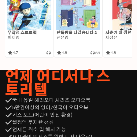
무작정 쇼트트랙
단톡방을 나갔습니다 2
사춘기 대 갱년기
이재영
신은영
제성은
4.7
4.8
4.8
언제 어디서나 스
토리텔
국내 유일 해리포터 시리즈 오디오북
5만권이상의 영어/한국어 오디오북
키즈 모드(어린이 안전 환경)
월정액 무제한 청취
언제든 취소 및 해지 가능
오프라인 액세스를 위한 도서 다운로드