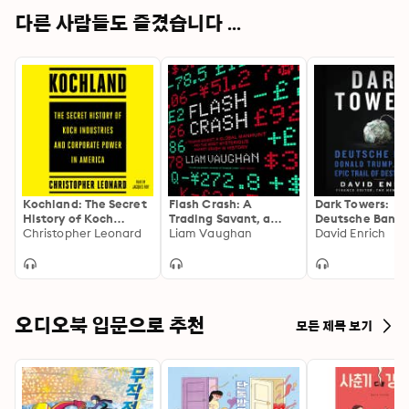
unraveled in spectacularly vicious, backstabbing 
다른 사람들도 즐겼습니다 ...
fashion.
Kochland: The Secret
Flash Crash: A
Dark Towers:
History of Koch
Trading Savant, a
Deutsche Bank,
Industries and
Christopher Leonard
Global Manhunt and
Liam Vaughan
Donald Trump, 
David Enrich
Corporate Power in
the Most Mysterious
Epic Trail of
America
Market Crash in
Destruction
History
오디오북 입문으로 추천
모든 제목 보기