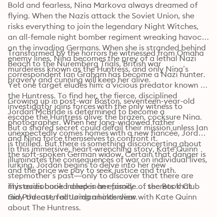
Bold and fearless, Nina Markova always dreamed of 
flying. When the Nazis attack the Soviet Union, she 
risks everything to join the legendary Night Witches, 
an all-female night bomber regiment wreaking havoc 
on the invading Germans. When she is stranded behind 
Transformed by the horrors he witnessed from Omaha 
enemy lines, Nina becomes the prey of a lethal Nazi 
Beach to the Nuremberg Trials, British war 
murderess known as the Huntress, and only Nina’s 
correspondent Ian Graham has become a Nazi hunter. 
bravery and cunning will keep her alive.
Yet one target eludes him: a vicious predator known as 
the Huntress. To find her, the fierce, disciplined 
Growing up in post-war Boston, seventeen-year-old 
investigator joins forces with the only witness to 
Jordan McBride is determined to become a 
escape the Huntress alive: the brazen, cocksure Nina. 
photographer. When her long-widowed father 
But a shared secret could derail their mission unless Ian 
unexpectedly comes homes with a new fiancée, Jordan 
and Nina force themselves to confront it.
is thrilled. But there is something disconcerting about 
In this immersive, heart-wrenching story, Kate Quinn 
the soft-spoken German widow. Certain that danger is 
illuminates the consequences of war on individual lives, 
lurking, Jordan begins to delve into her new 
and the price we pay to seek justice and truth.
stepmother’s past—only to discover that there are 
mysteries buried deep in her family . . . secrets that 
This audiobook includes an episode of the Book Club 
may threaten all Jordan holds dear.
Girl Podcast, featuring an interview with Kate Quinn 
about The Huntress.