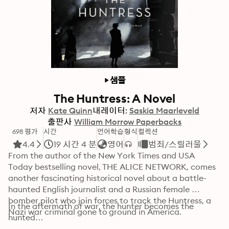
샘플
The Huntress: A Novel
저자
Kate Quinn
내레이터:
Saskia Maarleveld
출판사
William Morrow Paperbacks
698 평가
시간
언어학습
형식
컬렉션
4.4
19 시간 4 분
영어
범죄/스릴러물
From the author of the New York Times and USA 
Today bestselling novel, THE ALICE NETWORK, comes 
another fascinating historical novel about a battle-
haunted English journalist and a Russian female 
bomber pilot who join forces to track the Huntress, a 
In the aftermath of war, the hunter becomes the 
Nazi war criminal gone to ground in America.
hunted…