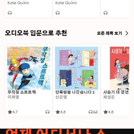
Kate Quinn
Kate Quinn
오디오북 입문으로 추천
모든 제목 보기
무작정 쇼트트랙
단톡방을 나갔습니다 2
사춘기 대 갱년기
이재영
신은영
제성은
4.7
4.8
4.8