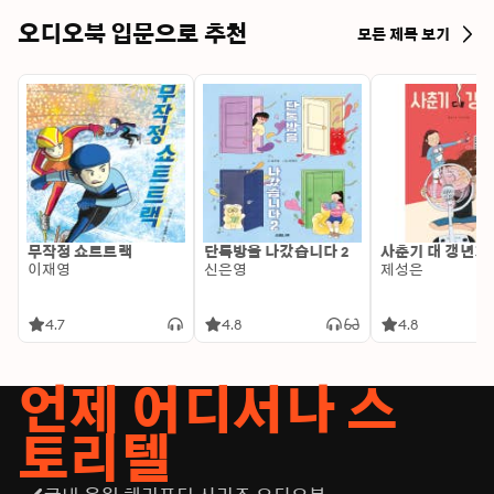
오디오북 입문으로 추천
모든 제목 보기
무작정 쇼트트랙
단톡방을 나갔습니다 2
사춘기 대 갱년기
이재영
신은영
제성은
4.7
4.8
4.8
언제 어디서나 스
토리텔