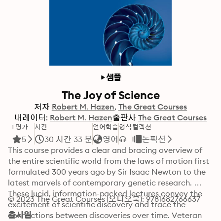
샘플
The Joy of Science
저자
Robert M. Hazen
The Great Courses
내레이터:
Robert M. Hazen
출판사
The Great Courses
1 평가
시간
언어학습
형식
컬렉션
5
30 시간 33 분
영어
논픽션
This course provides a clear and bracing overview of 
the entire scientific world from the laws of motion first 
formulated 300 years ago by Sir Isaac Newton to the 
latest marvels of contemporary genetic research. 
These lucid, information-packed lectures convey the 
© 2023 The Great Courses (오디오북): 9781682766637
excitement of scientific discovery and trace the 
connections between discoveries over time. Veteran 
출시일