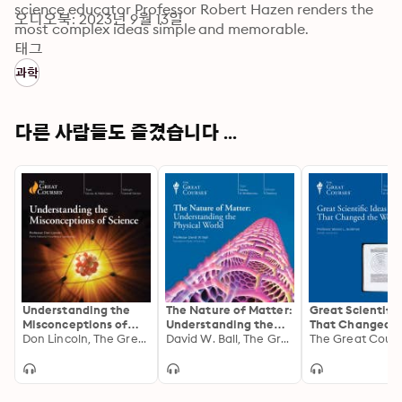
science educator Professor Robert Hazen renders the 
오디오북: 2023년 9월 13일
most complex ideas simple and memorable.
태그
과학
다른 사람들도 즐겼습니다 ...
Understanding the
The Nature of Matter:
Great Scientific
Misconceptions of
Understanding the
That Changed t
Science
Don Lincoln, The Great Courses
Physical World
David W. Ball, The Great Courses
World