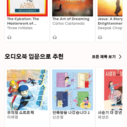
The Kybalion: The
The Art of Dreaming
Jesus: A Story o
Masterwork of
Carlos Castaneda
Enlightenment
Esoteric Wisdom for
Three Initiates
Deepak Chopra
Living With Power
and Purpose
오디오북 입문으로 추천
모든 제목 보기
무작정 쇼트트랙
단톡방을 나갔습니다 2
사춘기 대 갱년기
이재영
신은영
제성은