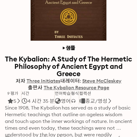
샘플
The Kybalion: A Study of The Hermetic
Philosophy of Ancient Egypt and
Greece
저자
Three Initiates
내레이터:
Steve McCleskey
출판사
The Kybalion Resource Page
9 평가
시간
언어학습
형식
컬렉션
5
4 시간 35 분
영어
종교/영성
Since 1908, The Kybalion has served as a study of basic 
Hermetic teachings that outline an ageless wisdom 
and touch upon the inner workings of nature. In ancient 
times and even today, these teachings were not 
understood by the lay person, but were readily 