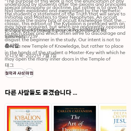
''The purpose of this work is not the enunciation of any 
understood by students after the axioms and principles 
special philosophy or doctrine, but rather is to give to 
had been explained and exemplified by the Hermetic 
the students a statement of the Truth that will serve to 
Initiates and Masters to their Neophytes. An occult 
reconcile the many bits of occult knowledge that they 
classic, this edition of The Kybalion is prefaced with an 
may have acquired, but which are apparently opposed 
intriguing and thought-provoking foreword by 
© 2022 The Kybalion Resource Page (오디오북): 
to each other and which often serve to discourage and 
Summum.
9780943217239
disgust the beginner in the study. Our intent is not to 
erect a new Temple of Knowledge, but rather to place 
출시일
in the hands of the student a Master-Key with which he 
오디오북: 2022년 7월 1일
may open the many inner doors in the Temple of 
Mystery through the main portals he has already 
태그
entered.'' -- The Kybalion
철학과 사상
마법
다른 사람들도 즐겼습니다 ...