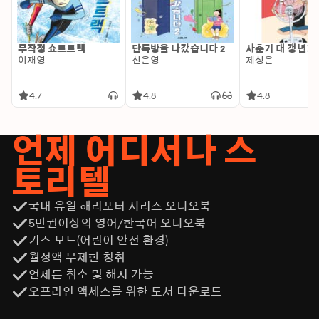
무작정 쇼트트랙
단톡방을 나갔습니다 2
사춘기 대 갱년기
이재영
신은영
제성은
4.7
4.8
4.8
언제 어디서나 스
토리텔
국내 유일 해리포터 시리즈 오디오북
5만권이상의 영어/한국어 오디오북
키즈 모드(어린이 안전 환경)
월정액 무제한 청취
언제든 취소 및 해지 가능
오프라인 액세스를 위한 도서 다운로드