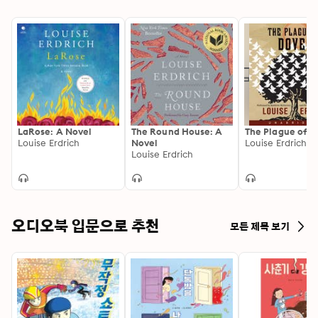
LaRose: A Novel
The Round House: A
The Plague of D
Louise Erdrich
Novel
Louise Erdrich
Louise Erdrich
오디오북 입문으로 추천
모든 제목 보기