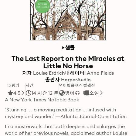
샘플
The Last Report on the Miracles at
Little No Horse
저자
Louise Erdrich
내레이터:
Anna Fields
출판사
HarperAudio
13 평가
시간
언어학습
형식
컬렉션
4.5
14 시간 12 분
영어
소설
A New York Times Notable Book
“Stunning. . . a moving meditation. . . infused with 
mystery and wonder.” —Atlanta Journal-Constitution
In a masterwork that both deepens and enlarges the 
world of her previous novels, acclaimed author Louise 