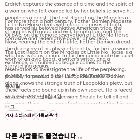
Erdrich captures the essence of a time and the spirit of 
a woman who felt compelled by her beliefs to serve her 
people as a priest. The Last Report on the Miracles at 
For more than a half century, Father Damien Modeste 
Little No Horse deals with miracles, crises of faith, 
has served his beloved Native American tribe, the 
struggles with good and evil, temptation, and the 
Ojibwe, on the remote reservation of Little No Horse. 
corrosive and redemptive power of secrecy.
Now, nearing the end of his life, Father Damien dreads 
the discovery of his physical identity, for he is a woman 
The Last Report on the Miracles at Little No Horse is a 
who has lived as a man. To further complicate his quiet 
work of an avid heart, a writer's writer, and a 
existence, a troubled colleague comes to the 
storytelling genius.
reservation to investigate the life of the perplexing, 
possibly false saint Sister Leopolda. Father Damien 
© 2005 HarperAudio (오디오북): 9780060797966
alone knows the strange truth of Leopolda's piety, but 
출시일
these facts are bound up in his own secret. He is faced 
with the most difficult decision: Should he tell all and 
오디오북: 2005년 1월 4일
risk everything . . . or manufacture a protective history 
태그
for Leopolda, though he believes her wonder-working is 
역사 소설
스페인
기독교
음악
motivated solely by evil?
다른 사람들도 즐겼습니다 ...