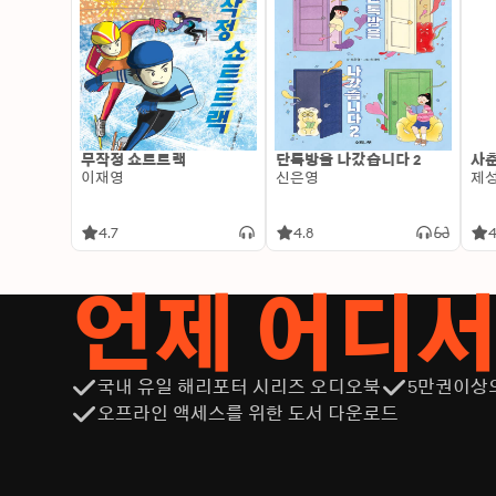
무작정 쇼트트랙
단톡방을 나갔습니다 2
사춘
이재영
신은영
제
4.7
4.8
4
언제 어디
국내 유일 해리포터 시리즈 오디오북
5만권이상
오프라인 액세스를 위한 도서 다운로드