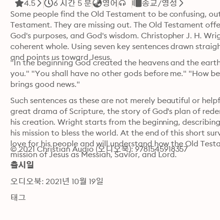
4.5
6 시간 5 분
영어
종교/영성
Some people find the Old Testament to be confusing, out
Testament. They are missing out. The Old Testament offer
God's purposes, and God's wisdom. Christopher J. H. Wrigh
coherent whole. Using seven key sentences drawn straigh
and points us toward Jesus.
"In the beginning God created the heavens and the earth."
you." "You shall have no other gods before me." "How bea
brings good news."
Such sentences as these are not merely beautiful or helpfu
great drama of Scripture, the story of God's plan of red
his creation. Wright starts from the beginning, describi
his mission to bless the world. At the end of this short surv
love for his people and will understand how the Old Testa
© 2021 Christian Audio (오디오북): 9781545918357
mission of Jesus as Messiah, Savior, and Lord.
출시일
오디오북: 2021년 10월 19일
태그