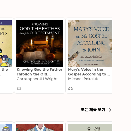
o the
Knowing God the Father
Mary's Voice in the
Biogr
Through the Old
Gospel According to
Skip H
or
Testament
Christopher JH Wright
John: A New Translation
Michael Pakaluk
with Commentary
모든 제목 보기