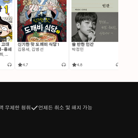
: 고대
신기한 맛 도깨비 식당 1
쓸 만한 인간
변신 
명~중세
김용세, 김병선
박정민
이알찬
김선혜, 정지윤, 노남희, 뭉선생, 윤효식, 이우일, 김선빈, 사회평론 역사연구소
4.7
4.8
4.6
액 무제한 청취
언제든 취소 및 해지 가능