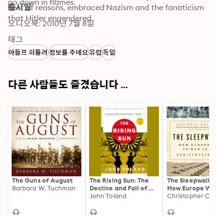
go down in flames. 
host of reasons, embraced Nazism and the fanaticism 
출시일
that Hitler engendered.
오디오북: 2010년 7월 8일
태그
아돌프 히틀러
정보를 주네요
유럽
독일
다른 사람들도 즐겼습니다 ...
The Guns of August
The Rising Sun: The
The Sleepwalker
Barbara W. Tuchman
Decline and Fall of
How Europe Wen
the Japanese Empire,
John Toland
War in 1914
Christopher Cla
1936–1945