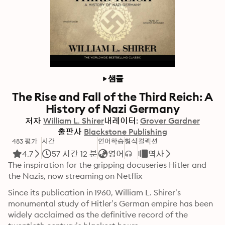
샘플
The Rise and Fall of the Third Reich: A
History of Nazi Germany
저자
William L. Shirer
내레이터:
Grover Gardner
출판사
Blackstone Publishing
483 평가
시간
언어학습
형식
컬렉션
4.7
57 시간 12 분
영어
역사
The inspiration for the gripping docuseries Hitler and 
the Nazis, now streaming on Netflix
Since its publication in 1960, William L. Shirer’s 
monumental study of Hitler’s German empire has been 
widely acclaimed as the definitive record of the 