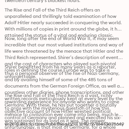
twentieth century’s blackest hours.
The Rise and Fall of the Third Reich offers an 
unparalleled and thrillingly told examination of how 
Adolf Hitler nearly succeeded in conquering the world. 
With millions of copies in print around the globe, it has 
attained the status of a vital and enduring classic.
Now, long after the end of World War II, it may seem 
incredible that our most valued institutions and way of 
life were threatened by the menace that Hitler and the 
Third Reich represented. Shirer’s description of events 
and the cast of characters who played such pivotal 
Shirer benefitted from his many years as a reporter, 
roles in defining the course Europe was to take is 
thus a personal observer of the rise of Nazi Germany, 
unforgettable.
and by availing himself of some of the 485 tons of 
documents from the German Foreign Office, as well as 
countless other diaries, phone transcriptions, and other 
The Rise and Fall of the Third Reich is a vast, richly 
written records meticulously kept at every level by the 
rewarding experience for anyone who wants to come 
Germans. With these, he has put together a brutally 
to grips with the mysterious question of how this 
objective account of how Hitler wrested political 
menace to civilization ever came into being, much less 
control of Germany and planned and executed his six-
was sustained for as long as it was. The answer, 
year quest to dominate the world, only to see Germany 
© 2010 Blackstone Publishing (오디오북): 9781483078649
unfortunately, is that most of Germany, for a whole 