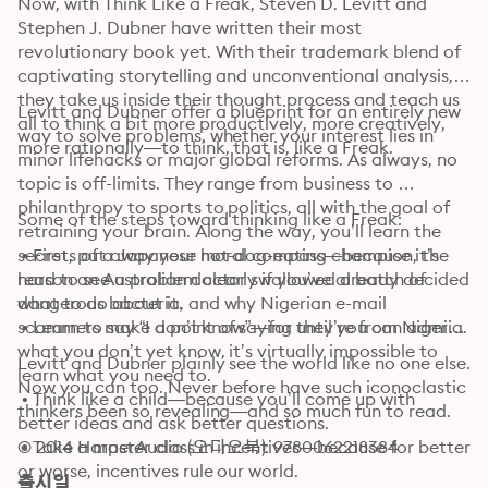
Now, with Think Like a Freak, Steven D. Levitt and 
Stephen J. Dubner have written their most 
revolutionary book yet. With their trademark blend of 
captivating storytelling and unconventional analysis, 
they take us inside their thought process and teach us 
Levitt and Dubner offer a blueprint for an entirely new 
all to think a bit more productively, more creatively, 
way to solve problems, whether your interest lies in 
more rationally—to think, that is, like a Freak.
minor lifehacks or major global reforms. As always, no 
topic is off-limits. They range from business to 
philanthropy to sports to politics, all with the goal of 
Some of the steps toward thinking like a Freak:
retraining your brain. Along the way, you’ll learn the 
secrets of a Japanese hot-dog-eating champion, the 
 • First, put away your moral compass—because it’s 
reason an Australian doctor swallowed a batch of 
hard to see a problem clearly if you’ve already decided 
dangerous bacteria, and why Nigerian e-mail 
what to do about it.

scammers make a point of saying they’re from Nigeria.
 • Learn to say “I don’t know”—for until you can admit 
what you don’t yet know, it’s virtually impossible to 
Levitt and Dubner plainly see the world like no one else. 
learn what you need to.

Now you can too. Never before have such iconoclastic 
 • Think like a child—because you’ll come up with 
thinkers been so revealing—and so much fun to read.
better ideas and ask better questions.

 • Take a master class in incentives—because for better 
© 2014 HarperAudio (오디오북): 9780062218384
or worse, incentives rule our world.

출시일