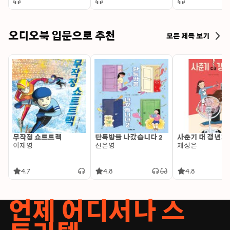
Work and at Home
오디오북 입문으로 추천
모든 제목 보기
무작정 쇼트트랙
단톡방을 나갔습니다 2
사춘기 대 갱년기
이재영
신은영
제성은
4.7
4.8
4.8
언제 어디서나 스