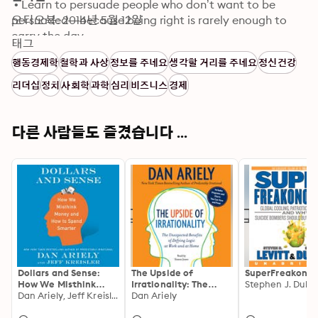
 • Learn to persuade people who don’t want to be 
persuaded—because being right is rarely enough to 
오디오북: 2014년 5월 12일
carry the day.

태그
 • Learn to appreciate the upside of quitting—because 
행동경제학
철학과 사상
정보를 주네요
생각할 거리를 주네요
정신건강
you can’t solve tomorrow’s problem if you aren’t willing 
to abandon today’s dud.
리더십
정치
사회학
과학
심리
비즈니스
경제
다른 사람들도 즐겼습니다 ...
Dollars and Sense:
The Upside of
SuperFreakono
How We Misthink
Irrationality: The
Money and How to
Dan Ariely, Jeff Kreisler
Unexpected Benefits
Dan Ariely
Spend Smarter
of Defying Logic at