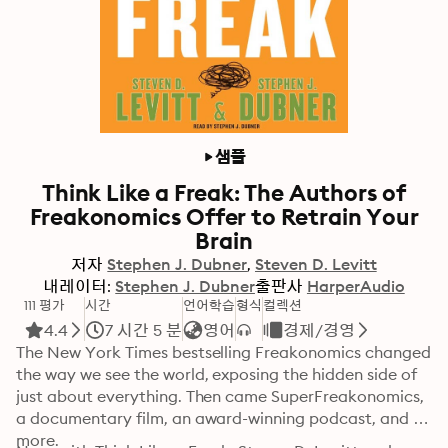
샘플
Think Like a Freak: The Authors of
Freakonomics Offer to Retrain Your
Brain
저자
Stephen J. Dubner
Steven D. Levitt
내레이터:
Stephen J. Dubner
출판사
HarperAudio
111 평가
시간
언어학습
형식
컬렉션
4.4
7 시간 5 분
영어
경제/경영
The New York Times bestselling Freakonomics changed 
the way we see the world, exposing the hidden side of 
just about everything. Then came SuperFreakonomics, 
a documentary film, an award-winning podcast, and 
more.