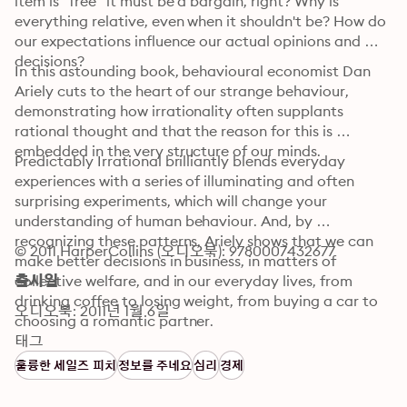
item is "free" it must be a bargain, right? Why is 
everything relative, even when it shouldn't be? How do 
our expectations influence our actual opinions and 
decisions?
In this astounding book, behavioural economist Dan 
Ariely cuts to the heart of our strange behaviour, 
demonstrating how irrationality often supplants 
rational thought and that the reason for this is 
embedded in the very structure of our minds.
Predictably Irrational brilliantly blends everyday 
experiences with a series of illuminating and often 
surprising experiments, which will change your 
understanding of human behaviour. And, by 
recognizing these patterns, Ariely shows that we can 
© 2011 HarperCollins (오디오북): 9780007432677
make better decisions in business, in matters of 
collective welfare, and in our everyday lives, from 
출시일
drinking coffee to losing weight, from buying a car to 
오디오북: 2011년 1월 6일
choosing a romantic partner.
태그
훌륭한 세일즈 피치
정보를 주네요
심리
경제