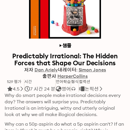
샘플
Predictably Irrational: The Hidden
Forces that Shape Our Decisions
저자
Dan Ariely
내레이터:
Simon Jones
출판사
HarperCollins
529 평가
시간
언어학습
형식
컬렉션
4.5
7 시간 24 분
영어
논픽션
Why do smart people make irrational decisions every 
day? The answers will surprise you. Predictably 
Irrational is an intriguing, witty and utterly original 
look at why we all make illogical decisions.
Why can a 50p aspirin do what a 5p aspirin can't? If an 