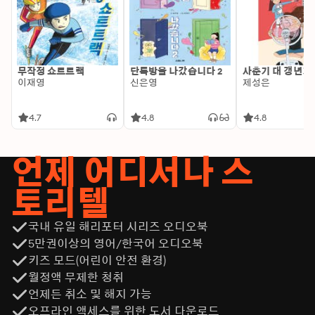
무작정 쇼트트랙
단톡방을 나갔습니다 2
사춘기 대 갱년기
이재영
신은영
제성은
4.7
4.8
4.8
언제 어디서나 스
토리텔
국내 유일 해리포터 시리즈 오디오북
5만권이상의 영어/한국어 오디오북
키즈 모드(어린이 안전 환경)
월정액 무제한 청취
언제든 취소 및 해지 가능
오프라인 액세스를 위한 도서 다운로드