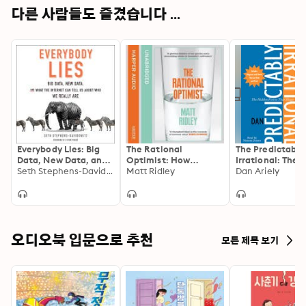
다른 사람들도 즐겼습니다 ...
Everybody Lies: Big
The Rational
The Predictably
Data, New Data, and
Optimist: How
Irrational: The 
What the Internet
Seth Stephens-Davidowitz
Prosperity Evolves
Matt Ridley
Forces That Sha
Dan Ariely
Can Tell Us About
Our Decisions
Who We Really Are
오디오북 입문으로 추천
모든 제목 보기