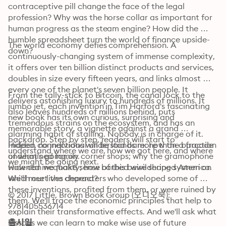
contraceptive pill change the face of the legal 
profession? Why was the horse collar as important for 
human progress as the steam engine? How did the 
humble spreadsheet turn the world of finance upside-
The world economy defies comprehension. A 
down?
continuously-changing system of immense complexity, 
it offers over ten billion distinct products and services, 
doubles in size every fifteen years, and links almost 
every one of the planet's seven billion people. It 
From the tally-stick to Bitcoin, the canal lock to the 
delivers astonishing luxury to hundreds of millions. It 
jumbo jet, each invention in Tim Harford's fascinating 
also leaves hundreds of millions behind, puts 
new book has its own curious, surprising and 
tremendous strains on the ecosystem, and has an 
memorable story, a vignette against a grand 
alarming habit of stalling. Nobody is in charge of it. 
backdrop. Step by step, readers will start to 
Indeed, no individual understands more than a fraction 
Hidden connections will be laid bare: how the barcode 
understand where we are, how we got here, and where 
of what's going on. 

undermined family corner shops; why the gramophone 
we might be going next.
How can we make sense of this bewildering system on 
widened inequality; how barbed wire shaped America. 
which our lives depend?
We'll meet the characters who developed some of 
these inventions, profited from them, or were ruined by 
© 2017 Little, Brown Book Group (오디오북): 
them. We'll trace the economic principles that help to 
9781405536714
explain their transformative effects. And we'll ask what 
lessons we can learn to make wise use of future 
출시일