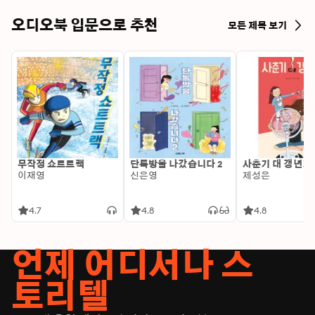
오디오북 입문으로 추천
모든 제목 보기
무작정 쇼트트랙
단톡방을 나갔습니다 2
사춘기 대 갱년기
이재영
신은영
제성은
4.7
4.8
4.8
언제 어디서나 스
토리텔