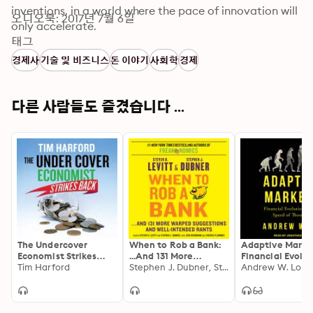
inventions, in a world where the pace of innovation will 
오디오북: 2017년 7월 6일
only accelerate.
태그
경제사
기술 및 비즈니스
돈 이야기
사회학
경제
다른 사람들도 즐겼습니다 ...
The Undercover
When to Rob a Bank:
Adaptive Marke
Economist Strikes
...And 131 More
Financial Evolut
Back: How to Run or
Tim Harford
Warped Suggestions
Stephen J. Dubner, Steven D. Levitt
the Speed of T
Andrew W. Lo
Ruin an Economy
and Well-Intended
Rants