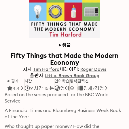
샘플
Fifty Things that Made the Modern
Economy
저자
Tim Harford
내레이터:
Roger Davis
출판사
Little, Brown Book Group
41 평가
시간
언어학습
형식
컬렉션
4.4
9 시간 15 분
영어
경제/경영
Based on the series produced for the BBC World 
Service
A Financial Times and Bloomberg Business Week Book 
of the Year
Who thought up paper money? How did the 