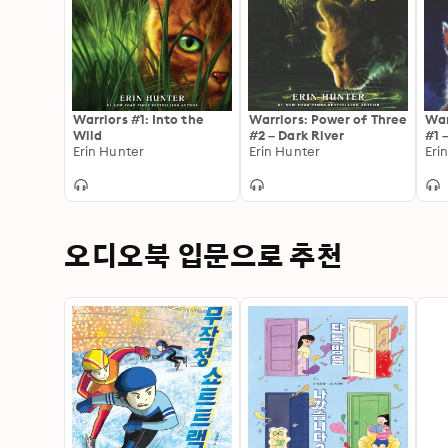
Warriors #1: Into the
Warriors: Power of Three
War
Wild
#2 – Dark River
#1 
Erin Hunter
Erin Hunter
Eri
오디오북 입문으로 추천