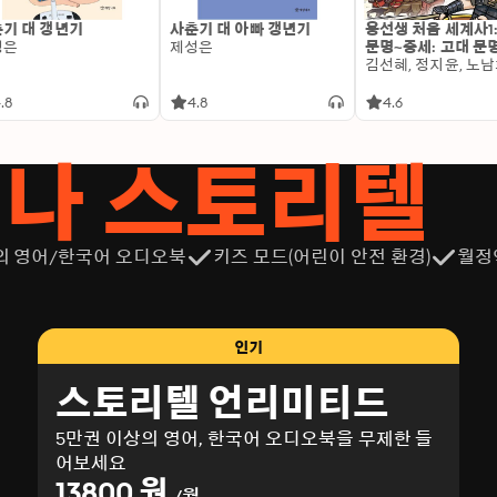
기 대 갱년기
사춘기 대 아빠 갱년기
용선생 처음 세계사1
성은
제성은
문명~중세: 고대 문
.8
4.8
4.6
서나 스토리텔
의 영어/한국어 오디오북
키즈 모드(어린이 안전 환경)
월정
인기
스토리텔 언리미티드
5만권 이상의 영어, 한국어 오디오북을 무제한 들
어보세요
13800 원
/월