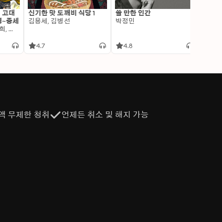
: 고대
신기한 맛 도깨비 식당 1
쓸 만한 인간
변신 
명~중세
김용세, 김병선
박정민
이알찬
김선혜, 정지윤, 노남희, 뭉선생, 윤효식, 이우일, 김선빈, 사회평론 역사연구소
4.7
4.8
4.6
액 무제한 청취
언제든 취소 및 해지 가능