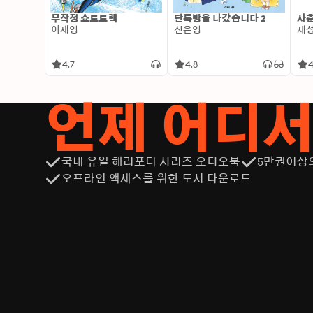
무작정 쇼트트랙
단톡방을 나갔습니다 2
사춘
이재영
신은영
제
4.7
4.8
4
언제 어디
국내 유일 해리포터 시리즈 오디오북
5만권이상
오프라인 액세스를 위한 도서 다운로드