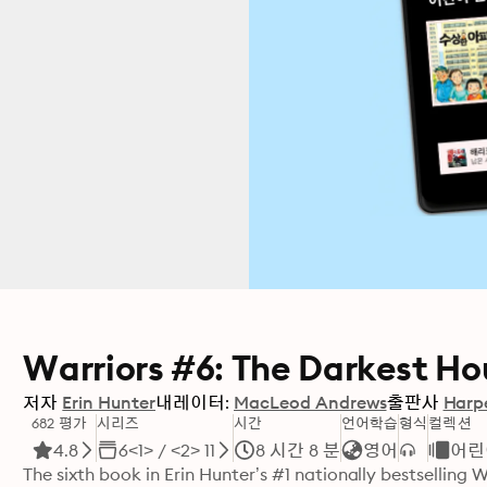
Warriors #6: The Darkest Ho
저자
Erin Hunter
내레이터:
MacLeod Andrews
출판사
Harpe
682 평가
시리즈
시간
언어학습
형식
컬렉션
4.8
6<1> / <2> 11
8 시간 8 분
영어
어린
The sixth book in Erin Hunter’s #1 nationally bestselling W