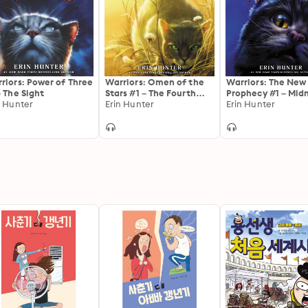
riors: Power of Three
Warriors: Omen of the
Warriors: The New
– The Sight
Stars #1 – The Fourth
Prophecy #1 – Mid
n Hunter
Apprentice
Erin Hunter
Erin Hunter