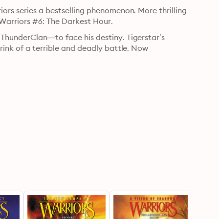
ors series a bestselling phenomenon. More thrilling 
 Warriors #6: The Darkest Hour.
ThunderClan—to face his destiny. Tigerstar’s 
rink of a terrible and deadly battle. Now 