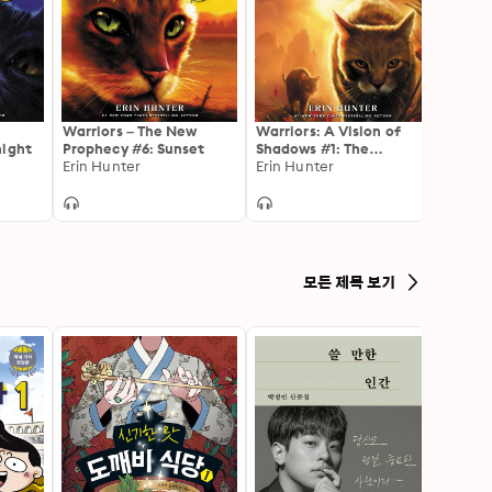
Warriors – The New
Warriors: A Vision of
Warrio
night
Prophecy #6: Sunset
Shadows #1: The
Firest
Erin Hunter
Apprentice's Quest
Erin Hunter
Erin H
모든 제목 보기