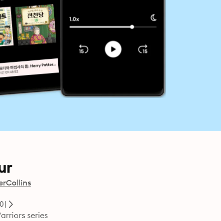
ur
rCollins
이
arriors series