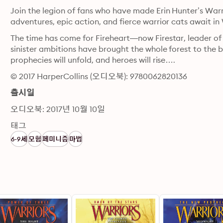
Join the legion of fans who have made Erin Hunter’s Warri
adventures, epic action, and fierce warrior cats await in
The time has come for Fireheart—now Firestar, leader of 
sinister ambitions have brought the whole forest to the b
prophecies will unfold, and heroes will rise….
© 2017 HarperCollins (오디오북): 9780062820136
출시일
오디오북: 2017년 10월 10일
태그
6-9세
모험
페미니즘
마법