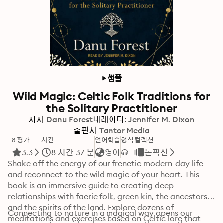
샘플
Wild Magic: Celtic Folk Traditions for
the Solitary Practitioner
저자
Danu Forest
내레이터:
Jennifer M. Dixon
출판사
Tantor Media
8 평가
시간
언어학습
형식
컬렉션
3.3
8 시간 37 분
영어
논픽션
Shake off the energy of our frenetic modern-day life 
and reconnect to the wild magic of your heart. This 
book is an immersive guide to creating deep 
relationships with faerie folk, green kin, the ancestors, 
and the spirits of the land. Explore dozens of 
Connecting to nature in a magical way opens our 
meditations and exercises based on Celtic lore that 