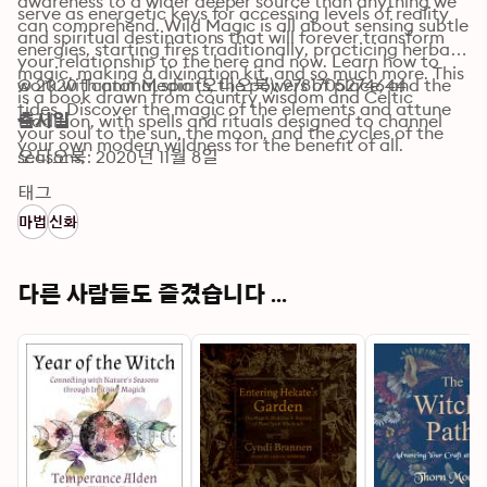
awareness to a wider deeper source than anything we 
serve as energetic keys for accessing levels of reality 
can comprehend. Wild Magic is all about sensing subtle 
and spiritual destinations that will forever transform 
energies, starting fires traditionally, practicing herbal 
your relationship to the here and now. Learn how to 
magic, making a divination kit, and so much more. This 
work with animal spirits, the powers of place, and the 
© 2020 Tantor Media (오디오북): 9781705274644
is a book drawn from country wisdom and Celtic 
tides. Discover the magic of the elements and attune 
tradition, with spells and rituals designed to channel 
출시일
your soul to the sun, the moon, and the cycles of the 
your own modern wildness for the benefit of all.
seasons.
오디오북: 2020년 11월 8일
태그
마법
신화
다른 사람들도 즐겼습니다 ...