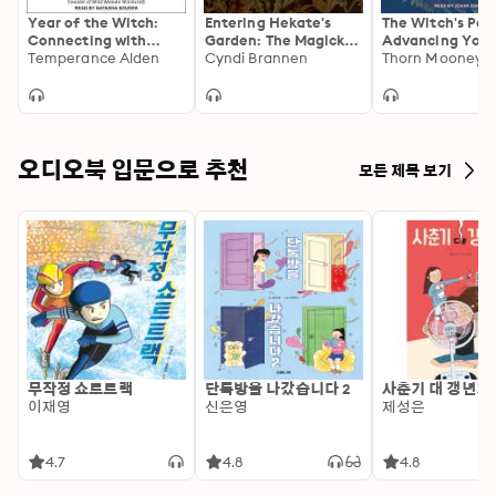
Year of the Witch:
Entering Hekate's
The Witch's Pat
Connecting with
Garden: The Magick,
Advancing Your
Nature's Seasons
Temperance Alden
Medicine Mystery of
Cyndi Brannen
at Every Level
Thorn Mooney
through Intuitive
Plant Spirit
Magick: Connecting
Witchcraft: The
with Nature's Seasons
Magick, Medicine &
through Intuitive
Mystery of Plant
Magic
Spirit Witchcraft
오디오북 입문으로 추천
모든 제목 보기
무작정 쇼트트랙
단톡방을 나갔습니다 2
사춘기 대 갱년기
이재영
신은영
제성은
4.7
4.8
4.8