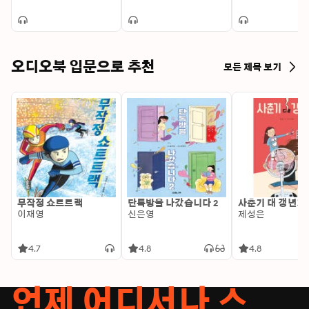
오디오북 입문으로 추천
모든 제목 보기
무작정 쇼트트랙
단톡방을 나갔습니다 2
사춘기 대 갱년기
이재영
신은영
제성은
4.7
4.8
4.8
언제 어디서나 스