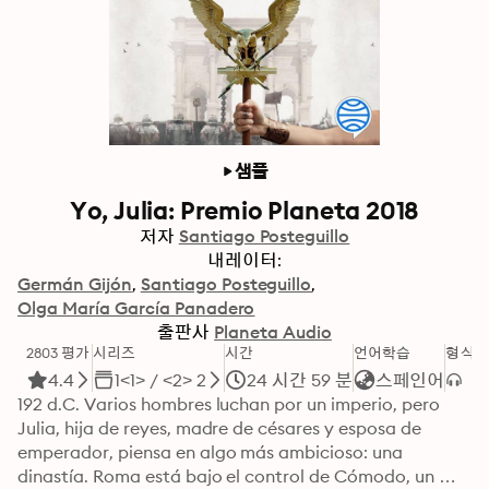
샘플
Yo, Julia: Premio Planeta 2018
저자
Santiago Posteguillo
내레이터:
Germán Gijón
Santiago Posteguillo
Olga María García Panadero
출판사
Planeta Audio
2803 평가
시리즈
시간
언어학습
형식
4.4
1<1> / <2> 2
24 시간 59 분
스페인어
192 d.C. Varios hombres luchan por un imperio, pero 
Julia, hija de reyes, madre de césares y esposa de 
emperador, piensa en algo más ambicioso: una 
dinastía. Roma está bajo el control de Cómodo, un 