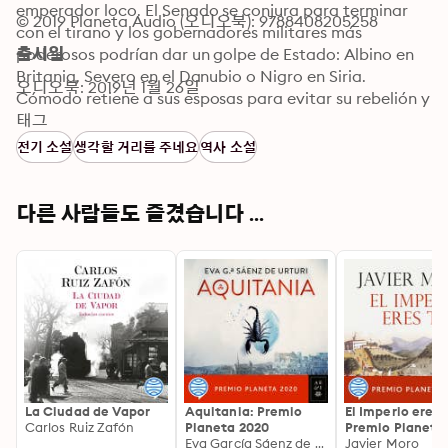
emperador loco. El Senado se conjura para terminar 
© 2019 Planeta Audio (오디오북): 9788408205258
con el tirano y los gobernadores militares más 
poderosos podrían dar un golpe de Estado: Albino en 
출시일
Britania, Severo en el Danubio o Nigro en Siria. 
오디오북: 2019년 1월 26일
Cómodo retiene a sus esposas para evitar su rebelión y 
Julia, la mujer de Severo, se convierte así en rehén.

태그
De pronto, Roma arde. Un incendio asola la ciudad. ¿Es 
전기 소설
생각할 거리를 주네요
역사 소설
un desastre o una oportunidad? Cinco hombres se 
disponen a luchar a muerte por el poder. Creen que la 
partida está a punto de empezar. Pero para Julia la 
다른 사람들도 즐겼습니다 ...
partida ya ha empezado. Sabe que solo una mujer 
puede forjar una dinastía.
La Ciudad de Vapor
Aquitania: Premio
El Imperio eres 
Carlos Ruiz Zafón
Planeta 2020
Premio Planeta 
Eva García Sáenz de Urturi
Javier Moro