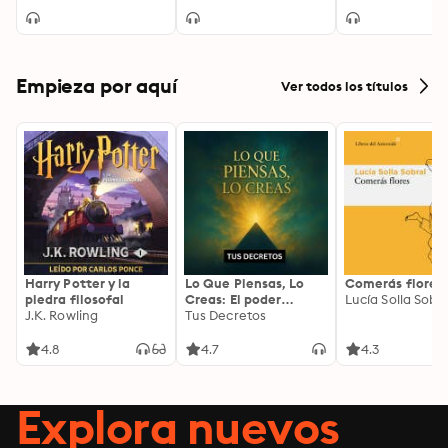
Empieza por aquí
Ver todos los títulos
Harry Potter y la
Lo Que Piensas, Lo
Comerás flores
piedra filosofal
Creas: El poder
Lucía Solla Sobra
J.K. Rowling
invisible de tus
Tus Decretos
palabras, tu mente y
tu energía para
4.8
4.7
4.3
transformar tu
realidad desde
adentro
Explora nuevos