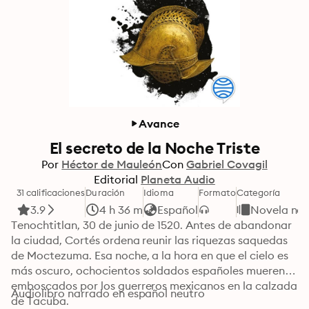
Avance
El secreto de la Noche Triste
Por
Héctor de Mauleón
Con
Gabriel Covagil
Editorial
Planeta Audio
31 calificaciones
Duración
Idioma
Formato
Categoría
3.9
4 h 36 m
Español
Novela ne
Tenochtitlan, 30 de junio de 1520. Antes de abandonar 
la ciudad, Cortés ordena reunir las riquezas saquedas 
de Moctezuma. Esa noche, a la hora en que el cielo es 
más oscuro, ochocientos soldados españoles mueren 
emboscados por los guerreros mexicanos en la calzada 
Audiolibro narrado en español neutro
de Tacuba.
