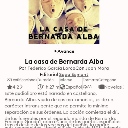
Avance
La casa de Bernarda Alba
Por
Federico García Lorca
Con
Joan Mora
Editorial
Saga Egmont
271 calificaciones
Duración
Idioma
Formato
Categoría
4.2
1 h 27 m
Español
Novelas
Este audiolibro está narrado en castellano.

Bernarda Alba, viuda de dos matrimonios, es de un 
carácter intransigente que no permite la mínima 
separación de sus órdenes. La acción comienza el día 
de los funerales por el segundo marido de Bernarda: 
Federico García Lorca es uno de los poetas españolas 
tras el desfile de las vecinas del pueblo, la madre 
más reconocidos. Nació el 5 de Junio de 1898. Además 