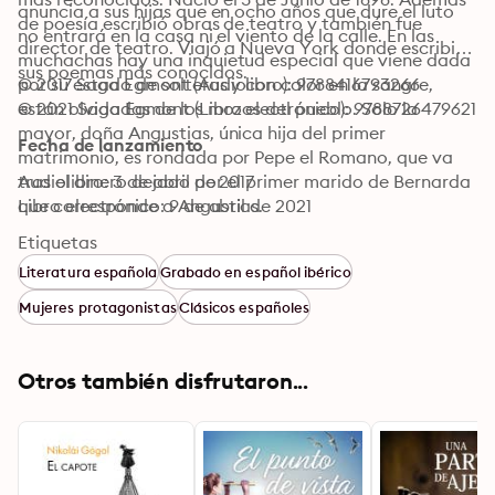
anuncia a sus hijas que en ocho años que dure el luto 
de poesía escribió obras de teatro y también fue 
no entrará en la casa ni el viento de la calle. En las 
director de teatro. Viajó a Nueva York donde escribió 
muchachas hay una inquietud especial que viene dada 
sus poemas más conocidos.
por su estado de solteras y con calor en la sangre, 
© 2017 Saga Egmont (Audiolibro): 9788416793266
están olvidadas de los mozos del pueblo. Solo la 
© 2021 Saga Egmont (Libro electrónico): 9788726479621
mayor, doña Angustias, única hija del primer 
Fecha de lanzamiento
matrimonio, es rondada por Pepe el Romano, que va 
tras el dinero dejado por el primer marido de Bernarda 
Audiolibro: 3 de abril de 2017
que corresponde a Angustias.
Libro electrónico: 9 de abril de 2021
Etiquetas
Literatura española
Grabado en español ibérico
Mujeres protagonistas
Clásicos españoles
Otros también disfrutaron...