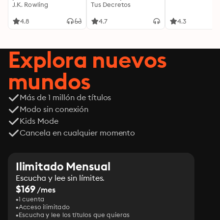
J.K. Rowling
invisible de tus
Tus Decretos
palabras, tu mente y
tu energía para
4.8
4.7
4.3
transformar tu
realidad desde
adentro
Explora nuevos
mundos
Más de 1 millón de títulos
Modo sin conexión
Kids Mode
Cancela en cualquier momento
Ilimitado Mensual
Escucha y lee sin límites.
$169
/mes
1 cuenta
Acceso ilimitado
Escucha y lee los títulos que quieras