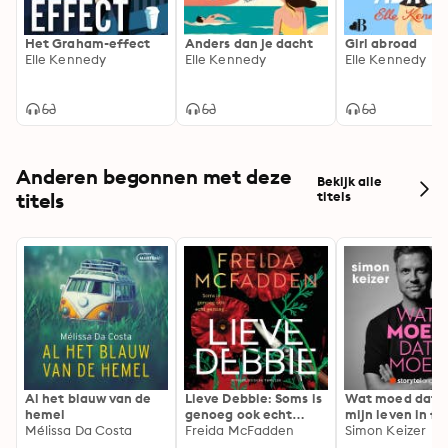
Het Graham-effect
Anders dan je dacht
Girl abroad
Elle Kennedy
Elle Kennedy
Elle Kennedy
Anderen begonnen met deze
Bekijk alle
titels
titels
Al het blauw van de
Lieve Debbie: Soms is
Wat moed dat 
hemel
genoeg ook echt
mijn leven in fl
Mélissa Da Costa
genoeg...
Freida McFadden
Simon Keizer