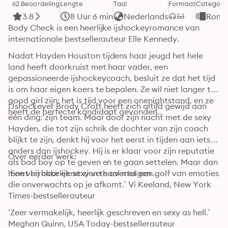
62 Beoordeling
Lengte
Taal
Formaat
Categori
3.8
8 Uur 6 min
Nederlands
Roman
Body Check is een heerlijke ijshockeyromance van 
internationale bestsellerauteur Elle Kennedy. 
Nadat Hayden Houston tijdens haar jeugd het hele 
land heeft doorkruist met haar vader, een 
gepassioneerde ijshockeycoach, besluit ze dat het tijd 
is om haar eigen koers te bepalen. Ze wil niet langer the 
good girl zijn: het is tijd voor een onenightstand, en ze 
IJshockeyer Brody Croft heeft zich altijd gewijd aan 
heeft de perfecte kandidaat gevonden...
één ding: zijn team. Maar door zijn nacht met de sexy 
Hayden, die tot zijn schrik de dochter van zijn coach 
blijkt te zijn, denkt hij voor het eerst in tijden aan iets 
anders dan ijshockey. Hij is er klaar voor zijn reputatie 
Over eerder werk:
als bad boy op te geven en te gaan settelen. Maar dan 
moet hij haar eerst zien te overtuigen...
‘Een verrukkelijk sexy verhaal met een golf van emoties 
die onverwachts op je afkomt.’ Vi Keeland, New York 
Times-bestsellerauteur
‘Zeer vermakelijk, heerlijk geschreven en sexy as hell.’ 
Meghan Quinn, USA Today-bestsellerauteur