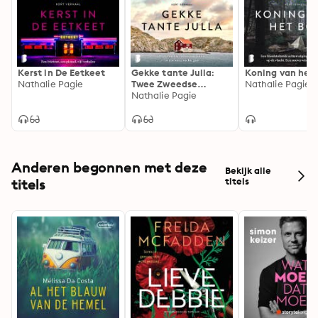
Kerst in De Eetkeet
Gekke tante Julla:
Koning van het 
Nathalie Pagie
Twee Zweedse
Nathalie Pagie
zussen, een reünie en
Nathalie Pagie
één onverwachte
gast
Anderen begonnen met deze
Bekijk alle
titels
titels