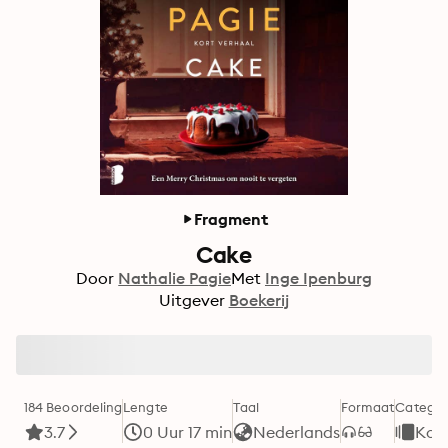
Fragment
Cake
Door
Nathalie Pagie
Met
Inge Ipenburg
Uitgever
Boekerij
184 Beoordeling
Lengte
Taal
Formaat
Categor
3.7
0 Uur 17 min
Nederlands
Kort