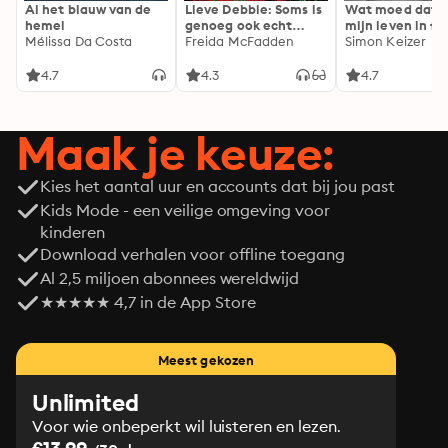
Al het blauw van de
Lieve Debbie: Soms is
Wat moed dat 
hemel
genoeg ook echt
mijn leven in fl
Mélissa Da Costa
genoeg...
Freida McFadden
Simon Keizer
4.7
4.3
4.7
Maak je keuze:
Kies het aantal uur en accounts dat bij jou past
Kids Mode - een veilige omgeving voor
kinderen
Download verhalen voor offline toegang
Al 2,5 miljoen abonnees wereldwijd
★★★★★ 4,7 in de App Store
Meest gekozen
Unlimited
Voor wie onbeperkt wil luisteren en lezen.