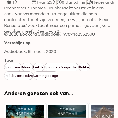
4
1 van 25
8 Uur 33 min
Nederlands
Rechercheur Thomas DeLohr raakt verstrikt in een 
zaak van vermeende auto-ongelukken die hem 
confronteert met zijn verleden, terwijl journalist Fleur 
Benedictus’ zoektocht naar een primeur gevaarlijke 
gevolgen heeft. Deel 1 van 2.
© 2020 Bookora (Audioboek): 9789462552500
Verschijnt op
Audioboek: 18 maart 2020
Tags
Spannend
Moord
Liefde
Spionnen & agenten
Politie
Politie/detective
Coming of age
Anderen genoten ook van...