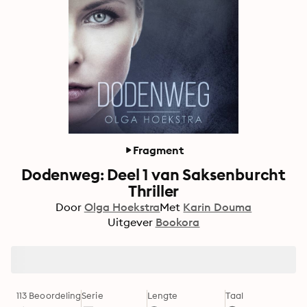
Fragment
Dodenweg: Deel 1 van Saksenburcht
Thriller
Door
Olga Hoekstra
Met
Karin Douma
Uitgever
Bookora
113 Beoordeling
Serie
Lengte
Taal
F