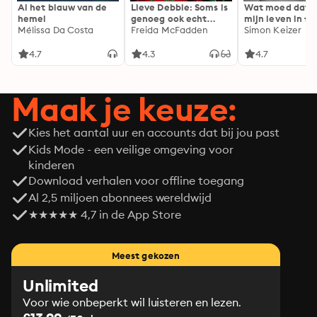
Al het blauw van de
Lieve Debbie: Soms is
Wat moed dat 
hemel
genoeg ook echt
mijn leven in fl
Mélissa Da Costa
genoeg...
Freida McFadden
Simon Keizer
4.7
4.3
4.7
Maak je keuze:
Kies het aantal uur en accounts dat bij jou past
Kids Mode - een veilige omgeving voor
kinderen
Download verhalen voor offline toegang
Al 2,5 miljoen abonnees wereldwijd
★★★★★ 4,7 in de App Store
Meest gekozen
Unlimited
Voor wie onbeperkt wil luisteren en lezen.