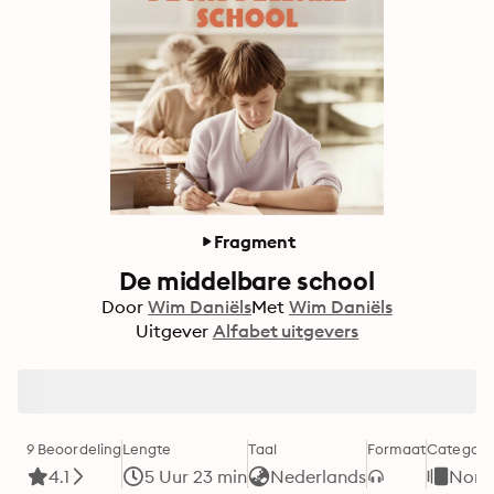
Fragment
De middelbare school
Door
Wim Daniëls
Met
Wim Daniëls
Uitgever
Alfabet uitgevers
9 Beoordeling
Lengte
Taal
Formaat
Categori
4.1
5 Uur 23 min
Nederlands
Non-f