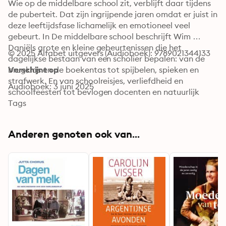
Wie op de middelbare school zit, verblijft daar tijdens 
de puberteit. Dat zijn ingrijpende jaren omdat er juist in 
deze leeftijdsfase lichamelijk en emotioneel veel 
gebeurt. In De middelbare school beschrijft Wim 
Daniëls grote en kleine gebeurtenissen die het 
© 2025 Alfabet uitgevers (Audioboek): 9789021344133
dagelijkse bestaan van een scholier bepalen: van de 
brugklas en de boekentas tot spijbelen, spieken en 
Verschijnt op
strafwerk. En van schoolreisjes, verliefdheid en 
Audioboek: 3 juni 2025
schoolfeesten tot bevlogen docenten en natuurlijk 
overgaan of zittenblijven. Het passeert allemaal de 
Tags
revue, als herinnering aan de periode die op velen 
zoveel indruk maakt dat ze er nog vaak aan 
Anderen genoten ook van...
terugdenken.