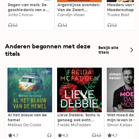
Dagen van melk: De
Argentijnse avonden:
Moeders van to
geschiedenis van ons
Van de Zwart
Moederschap in
familiebedrijf
Jutta Chorus
Janstraat naar de
Carolijn Visser
jaren zestig en
Truska Bast
pampa
zeventig
Anderen begonnen met deze
Bekijk alle
titels
titels
Al het blauw van de
Lieve Debbie: Soms is
Wat moed dat 
hemel
genoeg ook echt
mijn leven in fl
Mélissa Da Costa
genoeg...
Freida McFadden
Simon Keizer
4.7
4.3
4.7