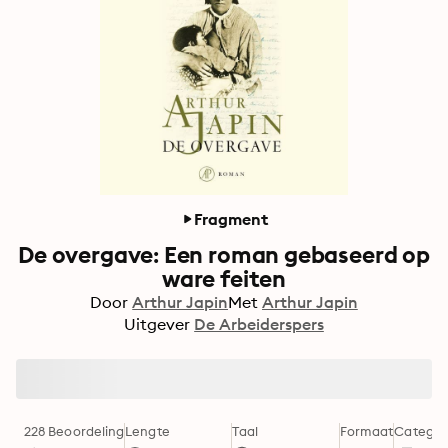
Fragment
De overgave: Een roman gebaseerd op
ware feiten
Door
Arthur Japin
Met
Arthur Japin
Uitgever
De Arbeiderspers
228 Beoordeling
Lengte
Taal
Formaat
Categor