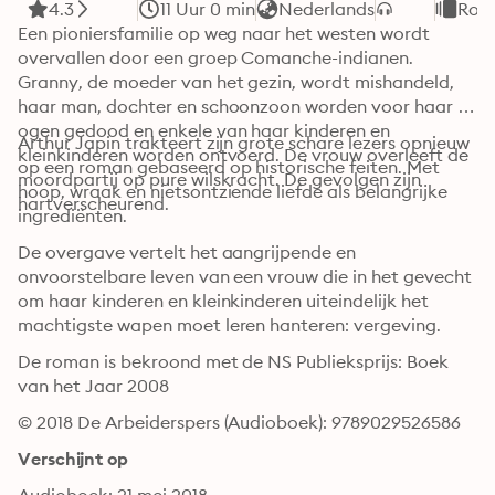
4.3
11 Uur 0 min
Nederlands
Roma
Een pioniersfamilie op weg naar het westen wordt 
overvallen door een groep Comanche-indianen. 
Granny, de moeder van het gezin, wordt mishandeld, 
haar man, dochter en schoonzoon worden voor haar 
ogen gedood en enkele van haar kinderen en 
Arthur Japin trakteert zijn grote schare lezers opnieuw 
kleinkinderen worden ontvoerd. De vrouw overleeft de 
op een roman gebaseerd op historische feiten. Met 
moordpartij op pure wilskracht. De gevolgen zijn 
hoop, wraak en nietsontziende liefde als belangrijke 
hartverscheurend.
ingrediënten.
De overgave vertelt het aangrijpende en 
onvoorstelbare leven van een vrouw die in het gevecht 
om haar kinderen en kleinkinderen uiteindelijk het 
machtigste wapen moet leren hanteren: vergeving.
De roman is bekroond met de NS Publieksprijs: Boek 
van het Jaar 2008
© 2018 De Arbeiderspers (Audioboek): 9789029526586
Verschijnt op