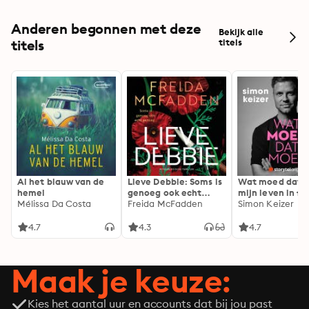
Anderen begonnen met deze
Bekijk alle
titels
titels
Al het blauw van de
Lieve Debbie: Soms is
Wat moed dat 
hemel
genoeg ook echt
mijn leven in fl
Mélissa Da Costa
genoeg...
Freida McFadden
Simon Keizer
4.7
4.3
4.7
Maak je keuze:
Kies het aantal uur en accounts dat bij jou past