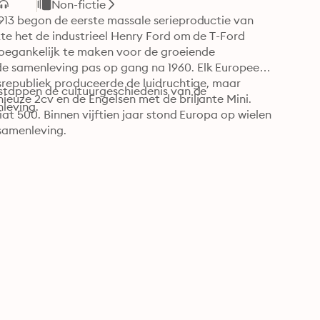
Non-fictie
913 begon de eerste massale serieproductie van 
te het de industrieel Henry Ford om de T-Ford 
oegankelijk te maken voor de groeiende 
e samenleving pas op gang na 1960. Elk Europees 
srepubliek produceerde de luidruchtige, maar 
stappen de cultuurgeschiedenis van de 
euze 2cv en de Engelsen met de briljante Mini. 
leving.
at 500. Binnen vijftien jaar stond Europa op wielen 
samenleving.