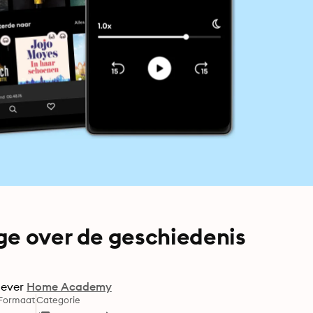
ge over de geschiedenis
gever
Home Academy
Formaat
Categorie