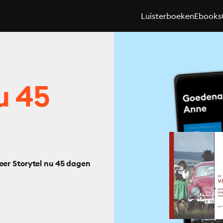
Luisterboeken
Ebooks
u 45
eer Storytel nu 45 dagen