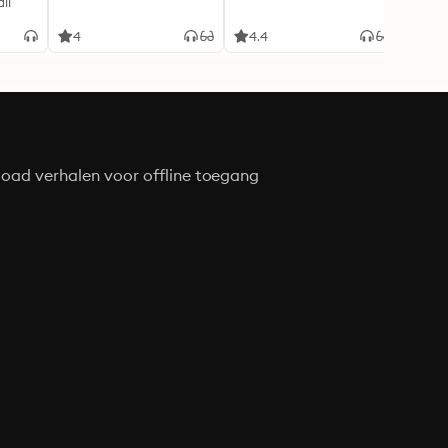
ll
gehei
Soray
liefde
4
4.4
4.3
oad verhalen voor offline toegang