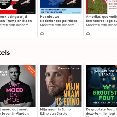
verkiezingsstrijd
Het nieuwe
Amerika, quo vadi
sen Trump en Biden
Nederlandse politieke
Een hoorcollege o
rten van Rossem
landschap: Maarten van
Maarten van Rossem
een korte politiek
Maarten van Ross
Rossem over de Tweede
geschiedenis van 
Kamerverkiezingen
Verenigde Staten 
afgelopen 20 jaar
els
 moed dat moet:
Mijn naam is Edino
De grootste fout: 
n leven in flarden
Edino van Dorsten
deze familie liegt