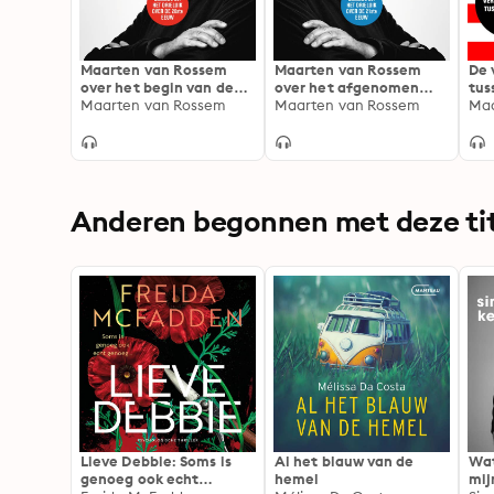
Maarten van Rossem
Maarten van Rossem
De 
over het begin van de
over het afgenomen
tus
twintigste eeuw: Eerste
Maarten van Rossem
gezag van de Verenigde
Maarten van Rossem
Maa
college uit het drieluik
Staten: Tweede college
over de 20ste eeuw
uit het drieluik over de
21ste eeuw
Anderen begonnen met deze tit
Lieve Debbie: Soms is
Al het blauw van de
Wat
genoeg ook echt
hemel
mij