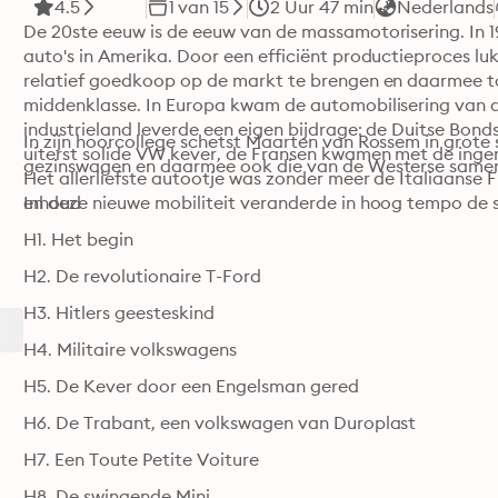
4.5
1 van 15
2 Uur 47 min
Nederlands
De 20ste eeuw is de eeuw van de massamotorisering. In 1
auto's in Amerika. Door een efficiënt productieproces luk
relatief goedkoop op de markt te brengen en daarmee t
middenklasse. In Europa kwam de automobilisering van d
industrieland leverde een eigen bijdrage: de Duitse Bond
In zijn hoorcollege schetst Maarten van Rossem in grote 
uiterst solide VW kever, de Fransen kwamen met de ingeni
gezinswagen en daarmee ook die van de Westerse samen
Het allerliefste autootje was zonder meer de Italiaanse Fi
en deze nieuwe mobiliteit veranderde in hoog tempo de 
Inhoud
H1. Het begin
H2. De revolutionaire T-Ford
H3. Hitlers geesteskind
H4. Militaire volkswagens
H5. De Kever door een Engelsman gered
H6. De Trabant, een volkswagen van Duroplast
H7. Een Toute Petite Voiture
H8. De swingende Mini