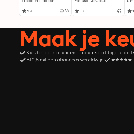
genoeg...
Freida McFadden
Mélissa Da Costa
Sim
4.3
4.7
4
Maak je ke
Kies het aantal uur en accounts dat bij jou past
Al 2,5 miljoen abonnees wereldwijd
★★★★★ 4,