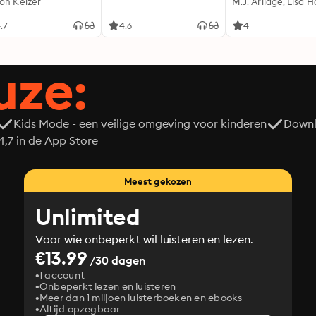
on Keizer
iedereen
M.J. Arlidge, Lisa Ha
.7
4.6
4
uze:
Kids Mode - een veilige omgeving voor kinderen
Downl
7 in de App Store
Meest gekozen
Unlimited
Voor wie onbeperkt wil luisteren en lezen.
€13.99
/30 dagen
1 account
Onbeperkt lezen en luisteren
Meer dan 1 miljoen luisterboeken en ebooks
Altijd opzegbaar