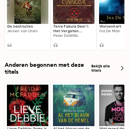
De nachtuilen
Terra Fabula Deel 1:
Wolvenhart
Jeroen van Unen
Het Vergeten
Ina De Man
Koninkrijk
Peter DeWillis
Anderen begonnen met deze
Bekijk alle
titels
titels
Lieve Debbie: Soms is
Al het blauw van de
Wat moed dat 