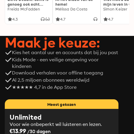
genoeg ook echt
hemel
mijn leven in fl
genoeg...
Freida McFadden
Mélissa Da Costa
Simon Keizer
4.3
4.7
4.7
Maak je keuze:
Kies het aantal uur en accounts dat bij jou past
Kids Mode - een veilige omgeving voor
kinderen
Download verhalen voor offline toegang
Al 2,5 miljoen abonnees wereldwijd
★★★★★ 4,7 in de App Store
Meest gekozen
Unlimited
Voor wie onbeperkt wil luisteren en lezen.
€13.99
/30 dagen