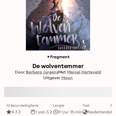
Fragment
De wolventemmer
Door
Barbara Jurgens
Met
Marcel Harteveld
Uitgever
Moon
92 Beoordeling
Serie
Lengte
Taal
Fo
4.3
1 van 3
9 Uur 35 min
Nederlands