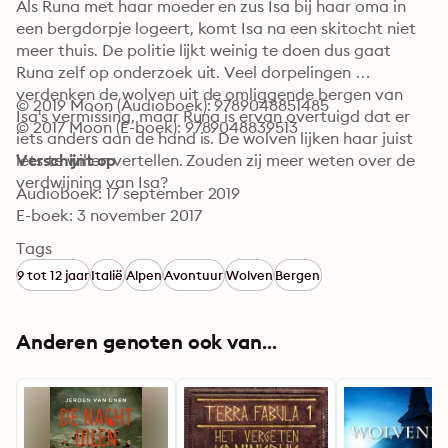
Als Runa met haar moeder en zus Isa bij haar oma in 
een bergdorpje logeert, komt Isa na een skitocht niet 
meer thuis. De politie lijkt weinig te doen dus gaat 
Runa zelf op onderzoek uit. Veel dorpelingen 
verdenken de wolven uit de omliggende bergen van 
© 2019 Moon (Audioboek): 9789048851485
Isa's vermissing, maar Runa is ervan overtuigd dat er 
© 2017 Moon (E-boek): 9789048839513
iets anders aan de hand is. De wolven lijken haar juist 
iets te willen vertellen. Zouden zij meer weten over de 
Verschijnt op
verdwijning van Isa?
Audioboek: 17 september 2019
E-boek: 3 november 2017
Tags
9 tot 12 jaar
Italië
Alpen
Avontuur
Wolven
Bergen
Anderen genoten ook van...