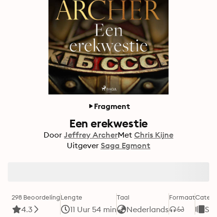
Fragment
Een erekwestie
Door
Jeffrey Archer
Met
Chris Kijne
Uitgever
Saga Egmont
298 Beoordeling
Lengte
Taal
Formaat
Catego
4.3
11 Uur 54 min
Nederlands
Sp