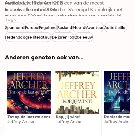
meineed. Jeffrey Archer is een van de meest 
Audioboek: 1 februari 2021
succesvolle auteurs van het Verenigd Koninkrijk met 
E-boek: 1 februari 2021
meer dan 320 miljoen verkochte boeken wereldwijd. 
Tags
Archer is getrouwd, heeft twee zoons en drie 
Spannend
Europa
Engeland
Rusland
Moord
Avontuur
Actiethriller
kleinkinderen en woont afwisselend in Londen, 
Cambridge en op Mallorca.
Hedendaagse literatuur
De jaren '60
20e eeuw
Anderen genoten ook van...
Tot op de laatste cent
Kop, jij wint!
De vierde mach
Jeffrey Archer
Jeffrey Archer
Jeffrey Archer