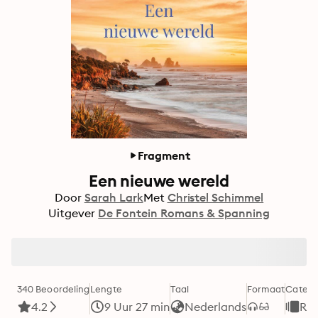
Fragment
Een nieuwe wereld
Door
Sarah Lark
Met
Christel Schimmel
Uitgever
De Fontein Romans & Spanning
340 Beoordeling
Lengte
Taal
Formaat
Catego
4.2
9 Uur 27 min
Nederlands
Rom