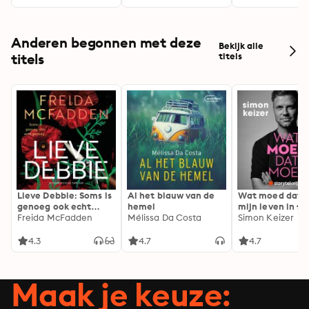
Anderen begonnen met deze
Bekijk alle
titels
titels
Lieve Debbie: Soms is
Al het blauw van de
Wat moed dat 
genoeg ook echt
hemel
mijn leven in fl
genoeg...
Freida McFadden
Mélissa Da Costa
Simon Keizer
4.3
4.7
4.7
Maak je keuze: