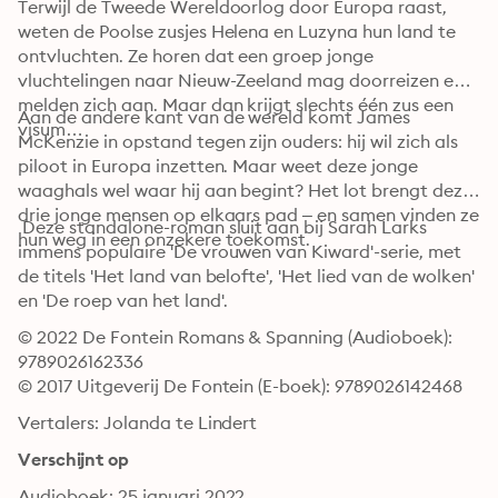
Terwijl de Tweede Wereldoorlog door Europa raast, 
weten de Poolse zusjes Helena en Luzyna hun land te 
ontvluchten. Ze horen dat een groep jonge 
vluchtelingen naar Nieuw-Zeeland mag doorreizen en 
melden zich aan. Maar dan krijgt slechts één zus een 
Aan de andere kant van de wereld komt James 
visum…
McKenzie in opstand tegen zijn ouders: hij wil zich als 
piloot in Europa inzetten. Maar weet deze jonge 
waaghals wel waar hij aan begint? Het lot brengt deze 
drie jonge mensen op elkaars pad – en samen vinden ze 
 Deze standalone-roman sluit aan bij Sarah Larks 
hun weg in een onzekere toekomst.
immens populaire 'De vrouwen van Kiward'-serie, met 
de titels 'Het land van belofte', 'Het lied van de wolken' 
en 'De roep van het land'.
© 2022 De Fontein Romans & Spanning (Audioboek): 
9789026162336
© 2017 Uitgeverij De Fontein (E-boek): 9789026142468
Vertalers: Jolanda te Lindert
Verschijnt op
Audioboek: 25 januari 2022