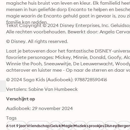
magische huis bruist van leven en kleur. Elk familielid he
mensen in hun geliefde dorp Encanto te helpen en bescher
magie waarin de Encanto gehuld gaat in gevaar is, zou zij
familie kan redden.
Tekst Copyright © 2024 Disney Enterprises, Inc. Geluidso
Alle rechten voorbehouden. Bewerkt door: Angela Cerva
© Disney. All rights reserved.
Laat je betoveren door het fantastische DISNEY-univers
favoriete personages: Mickey, Minnie, Donald, Goofy, Al
Winnie the Pooh, Sneeuwwitje, De Leeuwenwacht, Woody, 
achterover en luister mee - Op naar de sterren en daar vo
© 2024 Saga Kids (Audioboek): 9788728590416
Vertalers: Sabine Van Humbeeck
Verschijnt op
Audioboek: 29 november 2024
Tags
6 tot 9 jaar
Vriendschap
Geluk
Magie
Muziek
sprookjes
Disney
Berge