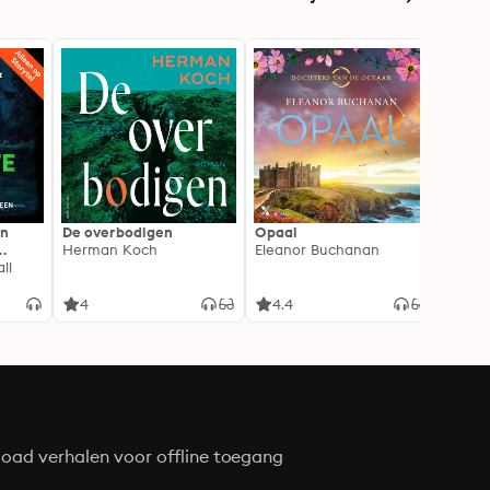
In
De overbodigen
Opaal
De No
Herman Koch
Eleanor Buchanan
Zeven
ll
gehei
Soray
liefde
4
4.4
4.3
oad verhalen voor offline toegang