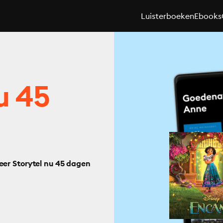
Luisterboeken
Ebooks
u 45
eer Storytel nu 45 dagen