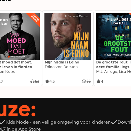
 moed dat moet:
Mijn naam is Edino
De grootste fout: 
n leven in flarden
Edino van Dorsten
deze familie liegt
on Keizer
iedereen
M.J. Arlidge, Lisa Ha
.7
4.6
4
uze:
Kids Mode - een veilige omgeving voor kinderen
Downl
7 in de App Store