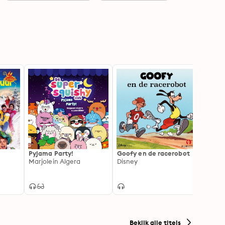
Pyjama Party!
Goofy en de racerobot
Party 
Marjolein Algera
Disney
een f
Schrij
Bekijk alle titels