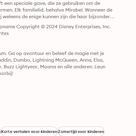
eft een speciale gave, die ze gebruiken om de 
men. Elk familielid, behalve Mirabel. Wanneer de 
 weleens de enige kunnen zijn die haar bijzondere 
pname Copyright © 2024 Disney Enterprises, Inc. 
ntes
um. Ga op avontuur en beleef de magie met je 
addin, Dumbo, Lightning McQueen, Anna, Elsa, 
Buzz Lightyear, Moana en alle anderen. Leun 
orbij!
n
Korte verhalen voor kinderen
Zomertijd voor kinderen