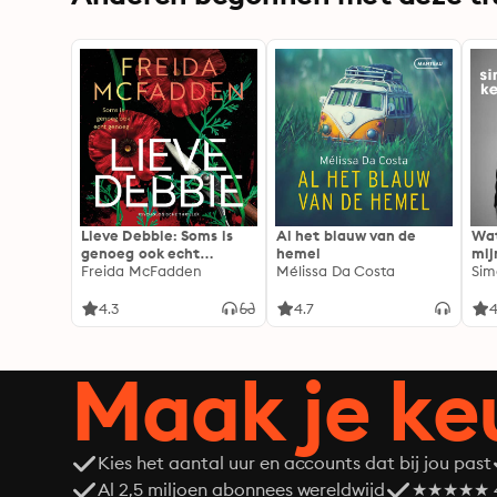
Lieve Debbie: Soms is
Al het blauw van de
Wat
genoeg ook echt
hemel
mij
genoeg...
Freida McFadden
Mélissa Da Costa
Sim
4.3
4.7
4
Maak je ke
Kies het aantal uur en accounts dat bij jou past
Al 2,5 miljoen abonnees wereldwijd
★★★★★ 4,