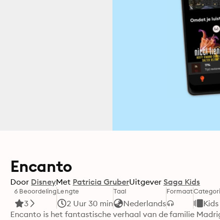
Encanto
Door
Disney
Met
Patricia Gruber
Uitgever
Saga Kids
6 Beoordeling
Lengte
Taal
Formaat
Categor
3
2 Uur 30 min
Nederlands
Kids
Encanto is het fantastische verhaal van de familie Madri