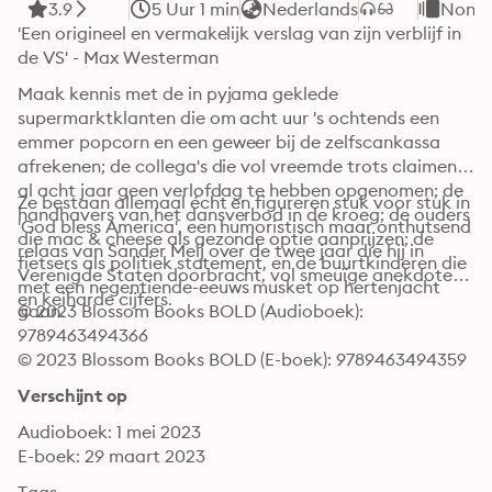
3.9
5 Uur 1 min
Nederlands
Non-fi
'Een origineel en vermakelijk verslag van zijn verblijf in 
de VS' - Max Westerman
Maak kennis met de in pyjama geklede 
supermarktklanten die om acht uur 's ochtends een 
emmer popcorn en een geweer bij de zelfscankassa 
afrekenen; de collega's die vol vreemde trots claimen 
al acht jaar geen verlofdag te hebben opgenomen; de 
Ze bestaan allemaal écht en figureren stuk voor stuk in 
handhavers van het dansverbod in de kroeg; de ouders 
'God bless America', een humoristisch maar onthutsend 
die mac & cheese als gezonde optie aanprijzen; de 
relaas van Sander Meij over de twee jaar die hij in 
fietsers als politiek statement, en de buurtkinderen die 
Verenigde Staten doorbracht, vol smeuïge anekdotes 
met een negentiende-eeuws musket op hertenjacht 
en keiharde cijfers.
© 2023 Blossom Books BOLD (Audioboek): 
gaan. 
9789463494366
© 2023 Blossom Books BOLD (E-boek): 9789463494359
Verschijnt op
Audioboek: 1 mei 2023
E-boek: 29 maart 2023