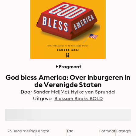
Fragment
God bless America: Over inburgeren in
de Verenigde Staten
Door
Sander Meij
Met
Hylke van Sprundel
Uitgever
Blossom Books BOLD
23 Beoordeling
Lengte
Taal
Formaat
Categorie