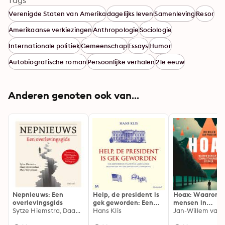
Tags
Verenigde Staten van Amerika
dagelijks leven
Samenleving
Resor
Amerikaanse verkiezingen
Anthropologie
Sociologie
Internationale politiek
Gemeenschap
Essays
Humor
Autobiografische roman
Persoonlijke verhalen
21e eeuw
Anderen genoten ook van...
Nepnieuws: Een
Help, de president is
Hoax: Waarom
overlevingsgids
gek geworden: Een
mensen in
Sytze Hiemstra, Daan Stremmelaar, Marc Wervelman
geschiedenis van de
Hans Klis
complottheorie
vele Amerikaanse
geloven