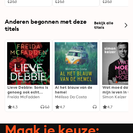
presidenten met een
psychische
aandoening
Anderen begonnen met deze
Bekijk alle
titels
titels
Lieve Debbie: Soms is
Al het blauw van de
Wat moed dat 
genoeg ook echt
hemel
mijn leven in fl
genoeg...
Freida McFadden
Mélissa Da Costa
Simon Keizer
4.3
4.7
4.7
Maak je keuze: