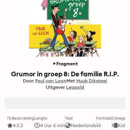
Fragment
Grumor in groep 8: De familie R.I.P.
Door
Paul van Loon
Met
Huub Dikstaal
Uitgever
Leopold
72 Beoordeling
Lengte
Taal
Formaat
Categori
4.5
4 Uur 6 min
Nederlands
Kids