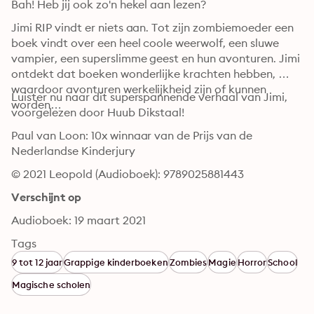
Bah! Heb jij ook zo'n hekel aan lezen?
Jimi RIP vindt er niets aan. Tot zijn zombiemoeder een 
boek vindt over een heel coole weerwolf, een sluwe 
vampier, een superslimme geest en hun avonturen. Jimi 
ontdekt dat boeken wonderlijke krachten hebben, 
waardoor avonturen werkelijkheid zijn of kunnen 
Luister nu naar dit superspannende verhaal van Jimi, 
worden…
voorgelezen door Huub Dikstaal!
Paul van Loon: 10x winnaar van de Prijs van de 
Nederlandse Kinderjury
© 2021 Leopold (Audioboek): 9789025881443
Verschijnt op
Audioboek: 19 maart 2021
Tags
9 tot 12 jaar
Grappige kinderboeken
Zombies
Magie
Horror
School
Magische scholen