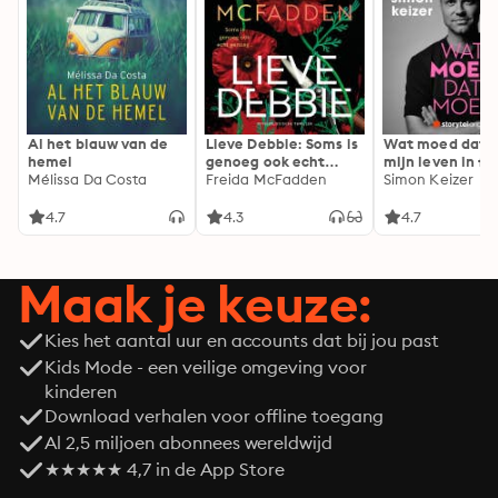
Al het blauw van de
Lieve Debbie: Soms is
Wat moed dat 
hemel
genoeg ook echt
mijn leven in fl
Mélissa Da Costa
genoeg...
Freida McFadden
Simon Keizer
4.7
4.3
4.7
Maak je keuze:
Kies het aantal uur en accounts dat bij jou past
Kids Mode - een veilige omgeving voor
kinderen
Download verhalen voor offline toegang
Al 2,5 miljoen abonnees wereldwijd
★★★★★ 4,7 in de App Store