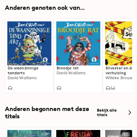
Anderen genoten ook van...
De waanzinnige
Broodje rat
Silvester en de 
tandarts
David Walliams
verhuizing
David Walliams
Willeke Brouwer
Anderen begonnen met deze
Bekijk alle
titels
titels