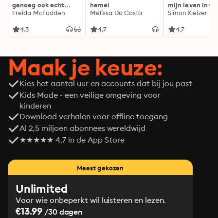
genoeg ook echt
hemel
mijn leven in fl
genoeg...
Freida McFadden
Mélissa Da Costa
Simon Keizer
4.3
4.7
4.7
Maak je keuze:
Kies het aantal uur en accounts dat bij jou past
Kids Mode - een veilige omgeving voor
kinderen
Download verhalen voor offline toegang
Al 2,5 miljoen abonnees wereldwijd
★★★★★ 4,7 in de App Store
Meest gekozen
Unlimited
Voor wie onbeperkt wil luisteren en lezen.
€13.99
/30 dagen