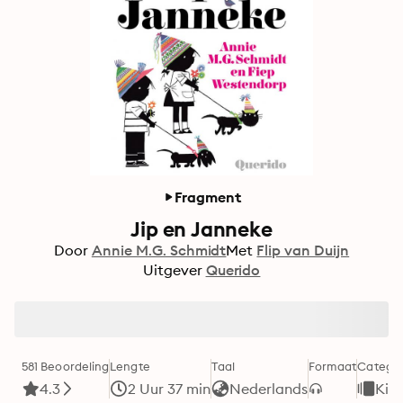
Fragment
Jip en Janneke
Door
Annie M.G. Schmidt
Met
Flip van Duijn
Uitgever
Querido
581 Beoordeling
Lengte
Taal
Formaat
Categor
4.3
2 Uur 37 min
Nederlands
Kid