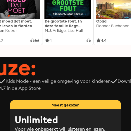
 moed dat moet:
De grootste fout: In
Opaal
n leven in flarden
deze familie liegt
Eleanor Buchanan
on Keizer
iedereen
M.J. Arlidge, Lisa Hall
.7
4
4.4
uze:
Kids Mode - een veilige omgeving voor kinderen
Downl
7 in de App Store
Meest gekozen
Unlimited
Voor wie onbeperkt wil luisteren en lezen.