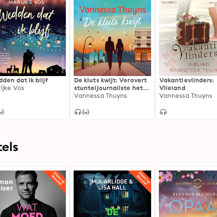
den dat ik blijf
De kluts kwijt: Verovert
Vakantievlinders:
ijke Vos
stunteljournaliste het
Vlieland
hart van topchef Jonas
Vannessa Thuyns
Vannessa Thuyns
of wordt het herrie in de
keuken?
els