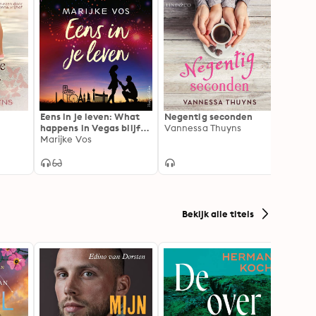
Eens in je leven: What
Negentig seconden
Ik wil
happens in Vegas blijft
Vannessa Thuyns
Wendy
helaas niet altijd in
Marijke Vos
Vegas…
Bekijk alle titels