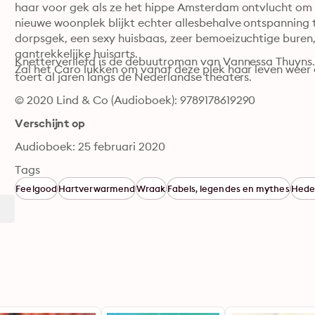
haar voor gek als ze het hippe Amsterdam ontvlucht om ee
nieuwe woonplek blijkt echter allesbehalve ontspanning 
dorpsgek, een sexy huisbaas, zeer bemoeizuchtige buren,
aantrekkelijke huisarts. 

Knetterverliefd is de debuutroman van Vannessa Thuyns. 
Zal het Caro lukken om vanaf deze plek haar leven weer 
toert al jaren langs de Nederlandse theaters.
© 2020 Lind & Co (Audioboek): 9789178619290
Verschijnt op
Audioboek: 25 februari 2020
Tags
Feelgood
Hartverwarmend
Wraak
Fabels, legendes en mythes
Hede