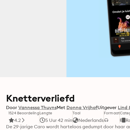
Knetterverliefd
Door
Vannessa Thuyns
Met
Donna Vrijhof
Uitgever
Lind 
1524 Beoordeling
Lengte
Taal
Formaat
Cate
4.2
5 Uur 42 min
Nederlands
R
De 29-jarige Caro wordt harteloos gedumpt door haar arr