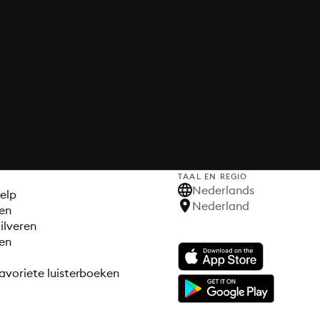
TAAL EN REGIO
S
Nederlands
elp
Nederland
en
ilveren
en
avoriete luisterboeken