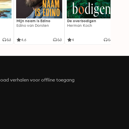
Mijn naam is Edino
De overbodigen
Ode a
Edino van Dorsten
Herman Koch
Schaa
kant 
Gisèle
4.6
4
4.8
oad verhalen voor offline toegang