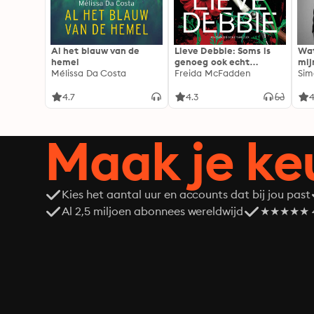
Al het blauw van de
Lieve Debbie: Soms is
Wat
hemel
genoeg ook echt
mij
Mélissa Da Costa
genoeg...
Freida McFadden
Sim
4.7
4.3
4
Maak je ke
Kies het aantal uur en accounts dat bij jou past
Al 2,5 miljoen abonnees wereldwijd
★★★★★ 4,