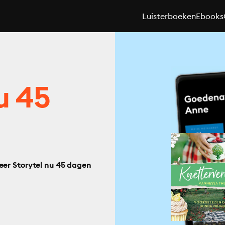
Luisterboeken
Ebooks
u 45
eer Storytel nu 45 dagen