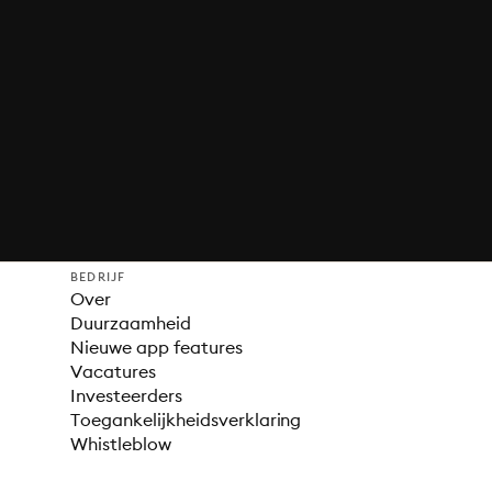
BEDRIJF
Over
Duurzaamheid
Nieuwe app features
Vacatures
Investeerders
Toegankelijkheidsverklaring
Whistleblow