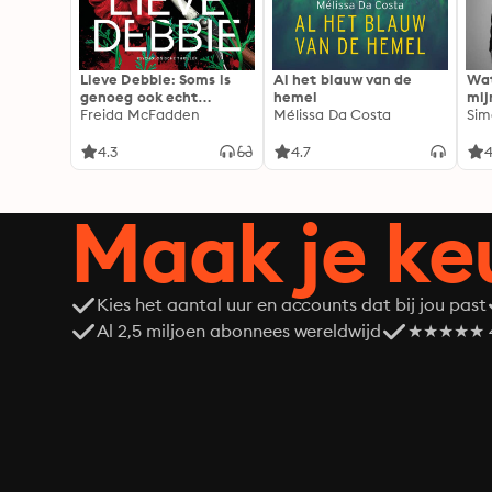
Lieve Debbie: Soms is
Al het blauw van de
Wat
genoeg ook echt
hemel
mij
genoeg...
Freida McFadden
Mélissa Da Costa
Sim
4.3
4.7
4
Maak je ke
Kies het aantal uur en accounts dat bij jou past
Al 2,5 miljoen abonnees wereldwijd
★★★★★ 4,