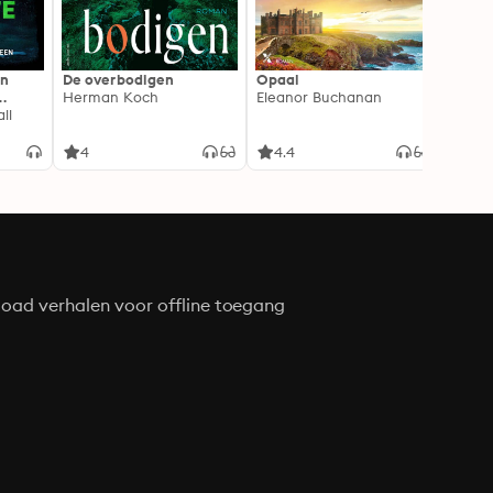
In
De overbodigen
Opaal
De No
Herman Koch
Eleanor Buchanan
Zeven
ll
gehei
Soray
liefde
4
4.4
4.3
oad verhalen voor offline toegang