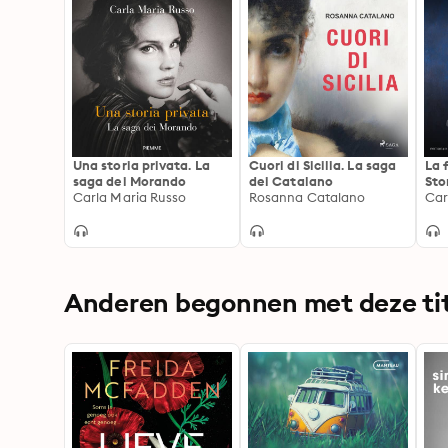
Una storia privata. La
Cuori di Sicilia. La saga
La 
saga dei Morando
dei Catalano
Sto
Carla Maria Russo
Rosanna Catalano
Med
Car
Anderen begonnen met deze tit