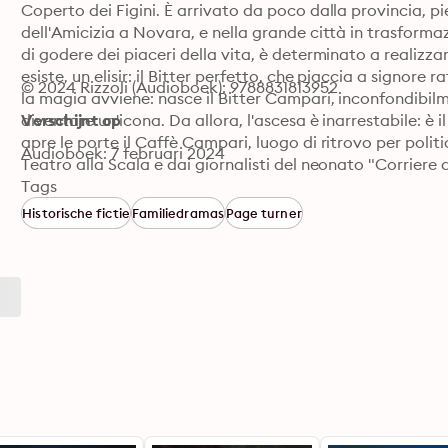
Coperto dei Figini. È arrivato da poco dalla provincia, pi
dell'Amicizia a Novara, e nella grande città in trasform
di godere dei piaceri della vita, è determinato a realizz
esiste, un elisir: il Bitter perfetto, che piaccia a signore 
© 2024 Rizzoli (Audioboek): 9788831813952
la magia avviene: nasce il Bitter Campari, inconfondibil
diventare un'icona. Da allora, l'ascesa è inarrestabile: è i
Verschijnt op
apre le porte il Caffè Campari, luogo di ritrovo per politic
Audioboek: 7 februari 2024
Teatro alla Scala e dai giornalisti del neonato "Corrier
all'improvviso, lasciando cinque figli e una formidabile v
Tags
successione non seguirà i piani del capostipite. Sarà l'in
Historische fictie
Familiedramas
Page turner
l'azienda verso il futuro, consegnandola nelle mani dei su
diversi: visionario e orientato al potere il primo, ribelle e
inevitabilmente a scontrarsi sull'eredità paterna.

Tra amori contrastati e solitudini, scelte audaci e venti 
affascina, raccontando la parabola di una famiglia che ha 
storia di Milano.