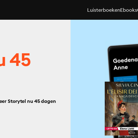
Luisterboeken
Ebooks
u 45
eer Storytel nu 45 dagen