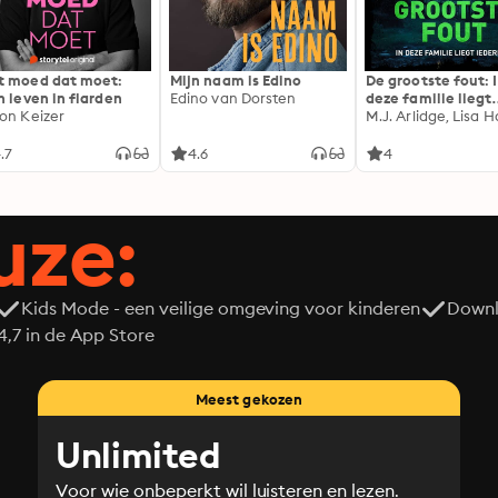
 moed dat moet:
Mijn naam is Edino
De grootste fout: 
n leven in flarden
Edino van Dorsten
deze familie liegt
on Keizer
iedereen
M.J. Arlidge, Lisa Ha
.7
4.6
4
uze:
Kids Mode - een veilige omgeving voor kinderen
Downl
7 in de App Store
Meest gekozen
Unlimited
Voor wie onbeperkt wil luisteren en lezen.