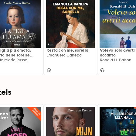
figlia più amata:
Resta con me, sorella
Volevo solo averti
ria delle sorelle
Emanuela Canepa
accanto
ici
la Maria Russo
Ronald H. Balson
els