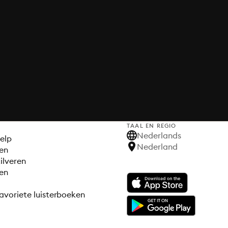
TAAL EN REGIO
S
Nederlands
elp
Nederland
en
ilveren
en
avoriete luisterboeken