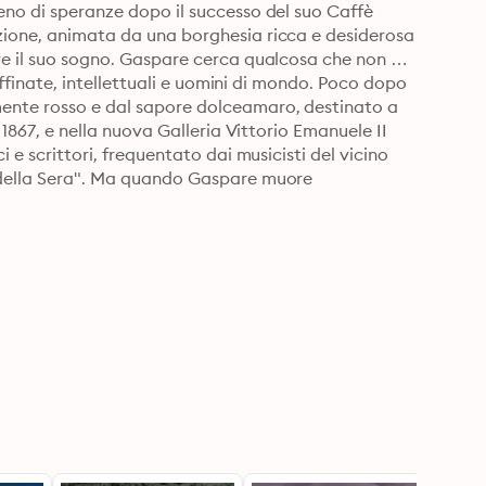
eno di speranze dopo il successo del suo Caffè 
azione, animata da una borghesia ricca e desiderosa 
are il suo sogno. Gaspare cerca qualcosa che non 
raffinate, intellettuali e uomini di mondo. Poco dopo 
mente rosso e dal sapore dolceamaro, destinato a 
l 1867, e nella nuova Galleria Vittorio Emanuele II 
i e scrittori, frequentato dai musicisti del vicino 
e della Sera". Ma quando Gaspare muore 
edova dalla chioma rossa, è subito chiaro che la 
traprendente e coraggiosa Letizia a traghettare 
oi figli, Davide e Guido, che non possono essere più 
 passionale il secondo. Due fratelli caparbi, destinati 
di rivoluzione, un romanzo che emoziona e 
scritto con l'inchiostro rosso del suo Bitter la 