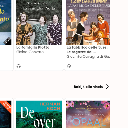
La famiglia Piotta
La fabbrica delle tuse:
La bib
Silvino Gonzato
Le ragazze del
Charle
cioccolato
Giacinta Cavagna di Gualdana
Bekijk alle titels