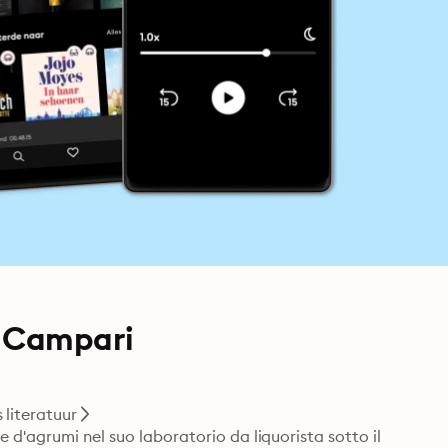
ei Campari
literatuur
d'agrumi nel suo laboratorio da liquorista sotto il 