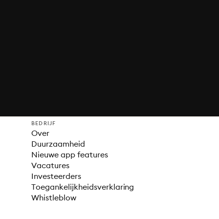
BEDRIJF
Over
Duurzaamheid
Nieuwe app features
Vacatures
Investeerders
Toegankelijkheidsverklaring
Whistleblow