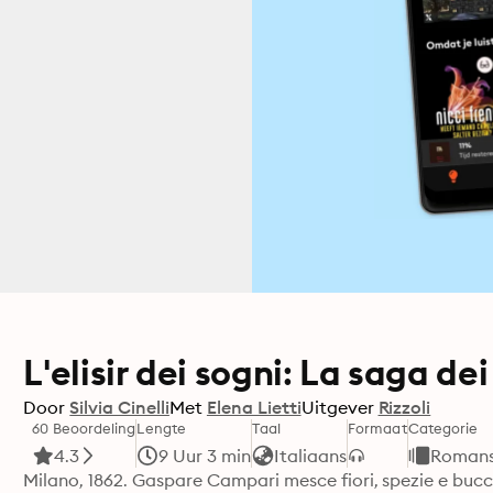
L'elisir dei sogni: La saga d
Door
Silvia Cinelli
Met
Elena Lietti
Uitgever
Rizzoli
60 Beoordeling
Lengte
Taal
Formaat
Categorie
4.3
9 Uur 3 min
Italiaans
Romans 
Milano, 1862. Gaspare Campari mesce fiori, spezie e bucce 