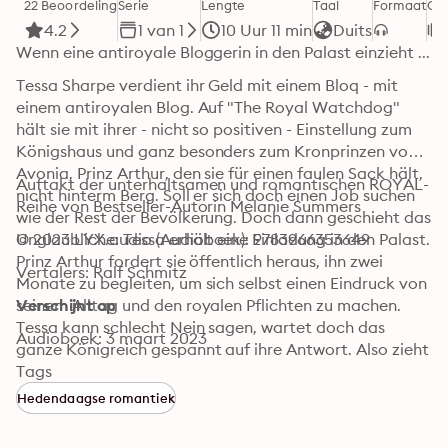
22 Beoordeling
Serie
Lengte
Taal
Formaat
Ca
4.2
1 van 1
10 Uur 11 min
Duits
Wenn eine antiroyale Bloggerin in den Palast einzieht ...
Tessa Sharpe verdient ihr Geld mit einem Bloq - mit 
einem antiroyalen Blog. Auf "The Royal Watchdog" 
hält sie mit ihrer - nicht so positiven - Einstellung zum 
Königshaus und ganz besonders zum Kronprinzen von 
Avonia, Prinz Arthur, den sie für einen faulen Sack hält, 
Auftakt der unterhaltsamen und romantischen ROYAL-
nicht hinterm Berg. Soll er sich doch einen Job suchen 
Reihe von Bestseller-Autorin Melanie Summers
wie der Rest der Bevölkerung. Doch dann geschieht das 
Unglaubliche: Tessa erhält eine Einladung in den Palast. 
© 2023 LYX.audio (Audioboek): 9783966353649
Prinz Arthur fordert sie öffentlich heraus, ihn zwei 
Vertalers: Ralf Schmitz
Monate zu begleiten, um sich selbst einen Eindruck von 
seinem Alltag und den royalen Pflichten zu machen. 
Verschijnt op
Tessa kann schlecht Nein sagen, wartet doch das 
Audioboek: 3 maart 2023
ganze Königreich gespannt auf ihre Antwort. Also zieht 
sie in den Palast ein und verbringt die Tage mit dem 
Tags
attraktiven Royal. Und mit jedem Blick und jedem 
Hedendaagse romantiek
Wortgefecht merkt sie, dass ihr Herz ein bisschen 
schneller schlägt und ihre Meinung über Arthur sich ein 