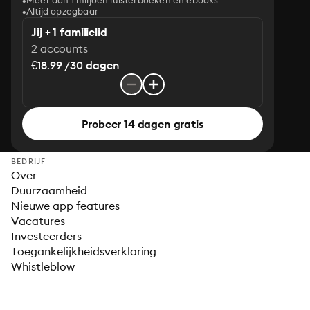
Meer dan 1 miljoen luisterboeken en ebooks
Altijd opzegbaar
Jij + 1 familielid
2 accounts
€18.99 /30 dagen
Probeer 14 dagen gratis
BEDRIJF
Over
Duurzaamheid
Nieuwe app features
Vacatures
Investeerders
Toegankelijkheidsverklaring
Whistleblow