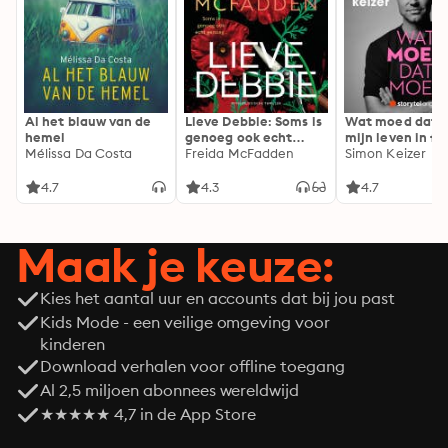
Al het blauw van de
Lieve Debbie: Soms is
Wat moed dat 
hemel
genoeg ook echt
mijn leven in fl
Mélissa Da Costa
genoeg...
Freida McFadden
Simon Keizer
4.7
4.3
4.7
Maak je keuze:
Kies het aantal uur en accounts dat bij jou past
Kids Mode - een veilige omgeving voor
kinderen
Download verhalen voor offline toegang
Al 2,5 miljoen abonnees wereldwijd
★★★★★ 4,7 in de App Store