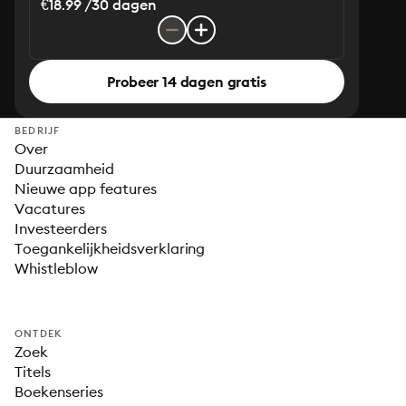
€18.99 /30 dagen
Probeer 14 dagen gratis
BEDRIJF
Over
Duurzaamheid
Nieuwe app features
Vacatures
Investeerders
Toegankelijkheidsverklaring
Whistleblow
ONTDEK
Zoek
Titels
Boekenseries