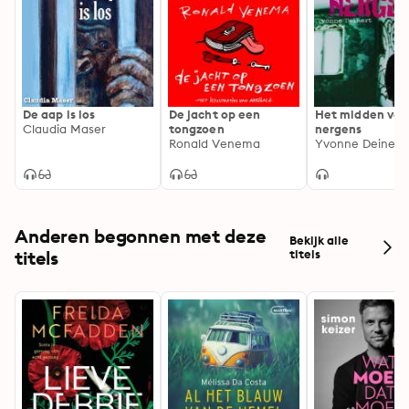
De aap is los
De jacht op een
Het midden van
Claudia Maser
tongzoen
nergens
Ronald Venema
Yvonne Deinert
Anderen begonnen met deze
Bekijk alle
titels
titels