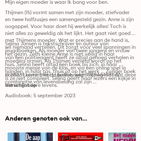
Mijn eigen moeder is waar ik bang voor ben.
Thijmen (15) vormt samen met zijn moeder, stiefvader 
en twee halfzusjes een samengesteld gezin. Anne is zijn 
oogappel. Voor haar doet hij werkelijk alles! Toch is 
niet alles zo geweldig als het lijkt. Het gaat niet goed 
met Thijmens moeder. Wat er precies aan de hand is, 
Selina Jansen is tekstschrijver en auteur van 
wil niemand vertellen. Dit zorgt voor veel spanningen in 
jeugdboeken. Als moeder van twee jongens en vrouw 
het gezin. Zelfs kleine Anne is niet veilig in haar 
van een politieagent heeft ze altijd genoeg verhalen in 
moeders armen. Als Thijmen verliefd wordt op het 
huis. Selina heeft altijd een boek bij zich, in haar 
mooiste meisje van de klas, en via een online spel in 
handen, in haar tas, thuis of op het werk ... Zonder boek 
contact komt met de politie, weet hij nog niet dat deze 
© 2023 LuisterEffect (Audioboek): 9789464931167
is ze niet compleet. Selina geeft haar lezers een kijkje in 
combinatie van levensbelang zal zijn ...
net iets andere levens.
Verschijnt op
Audioboek: 5 september 2023
Anderen genoten ook van...