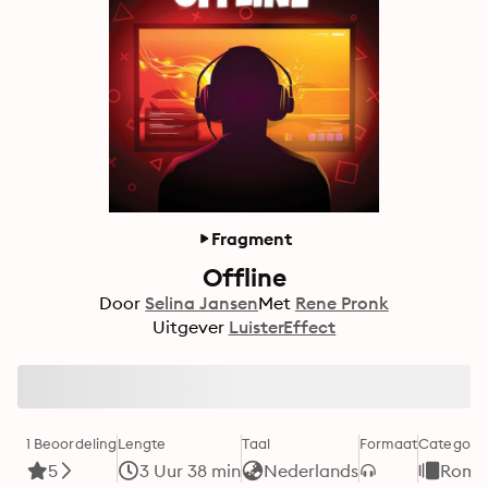
Fragment
Offline
Door
Selina Jansen
Met
Rene Pronk
Uitgever
LuisterEffect
1 Beoordeling
Lengte
Taal
Formaat
Categorie
5
3 Uur 38 min
Nederlands
Roman