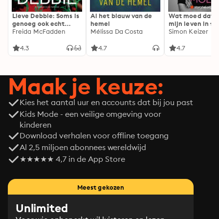
Lieve Debbie: Soms is
Al het blauw van de
Wat moed dat 
genoeg ook echt
hemel
mijn leven in fl
genoeg...
Freida McFadden
Mélissa Da Costa
Simon Keizer
4.3
4.7
4.7
Maak je keuze:
Kies het aantal uur en accounts dat bij jou past
Kids Mode - een veilige omgeving voor
kinderen
Download verhalen voor offline toegang
Al 2,5 miljoen abonnees wereldwijd
★★★★★ 4,7 in de App Store
Meest gekozen
Unlimited