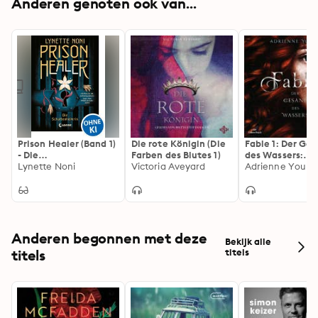
Anderen genoten ook van...
Prison Healer (Band 1)
Die rote Königin (Die
Fable 1: Der Ge
- Die
Farben des Blutes 1)
des Wassers:
Schattenheilerin:
Lynette Noni
Victoria Aveyard
Romantisch un
Adrienne Young
Auftakt der
aufregend: Die
außergewöhnlichen
TikTok-Sensatio
Fantasy-Trilogie, in
Deutsch!
der Magie auf
Heilkunst trifft!
Anderen begonnen met deze
Bekijk alle
titels
titels