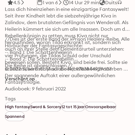
4.5
1 van 6
14 Uur 29 min
Duits
Lass dich hineinziehen in eine einzigartige Fantasywelt!

Seit ihrer Kindheit lebt die siebzehnjährige Kiva in 
Zalindov, dem brutalsten Gefängnis von Wenderall. Als 
Heilerin kümmert sie sich um alle Insassen. Doch um die 
Rebellenkönigin zu retten, muss Kiva nicht nur 
//Dies ist der erste Band der »Prison Healer«-Reihe. Alle 
herausfinden, woran Tilda erkrankt ist, sondern sich 
Hörbücher der Fantasygeschichte:

auch an ihrer Stelle dem Elementarurteil unterziehen: 
-- Band 1: Die Schattenheilerin

vier Prüfungen, die Tildas Schuld oder Unschuld 
-- Band 2: Die Schattenrebellin

beweisen sollen. Besteht Kiva, sind beide frei. Sollte sie 
Die Reihe ist abgeschlossen.//
scheitern, wird nicht nur die Rebellenkönigin sterben …

© 2022 Silberfisch (Audioboek): 9783844929607
Der spannende Auftakt einer außergewöhnlichen 
Verschijnt op
Fantasytrilogie.
Audioboek: 9 februari 2022
Tags
High fantasy
Sword & Sorcery
12 tot 15 jaar
Onvoorspelbaar
Spannend