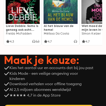
Lieve Debbie: Soms is
Al het blauw van de
Wat moed dat 
genoeg ook echt
hemel
mijn leven in fl
genoeg...
Freida McFadden
Mélissa Da Costa
Simon Keizer
4.3
4.7
4.7
Maak je keuze:
Kies het aantal uur en accounts dat bij jou past
Kids Mode - een veilige omgeving voor
kinderen
Download verhalen voor offline toegang
Al 2,5 miljoen abonnees wereldwijd
★★★★★ 4,7 in de App Store