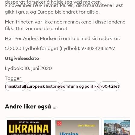
desperat forsøker å holde seg ved makten.
9.november 1989 revnet Muren, diktaturstatene i øst 
gikk i grus, og Europa ble endret for alltid.
Men friheten var ikke noe menneskene i disse landene 
fikk. Det var noe de erobret
Hør Per Anders Madsen i samtale med sin redaktør:
© 2020 Lydbokforlaget (Lydbok): 9788242185297
Utgivelsesdato
Lydbok: 10. juni 2020
Tagger
Innsiktsfull
Europeisk historie
Samfunn og politikk
1980-tallet
Andre liker også ...