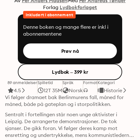
Av
Per Anders Madsen
Med
Per Andreas Tønder
Forlag
Lydbokforlaget
Inkludert i abonnement
Denne boken og mange flere er inkl i
abonnementene
Prøv nå
Lydbok – 399 kr
89 anmeldelser
Spilletid
Språk
Format
Kategori
4.5
12T 35M
Norsk
Historie
Vi følger dramaet bak Berlinmurens fall, måned for 
måned, både på gateplan og i storpolitikken.
Sentralt i fortellingen står noen unge aktivister i 
Leipzig. De arrangerte demonstrasjoner. De tok 
sjanser. De gikk foran. Vi følger deres kamp mot 
ensretting og undertrykkelse, mens kommunistlederne 