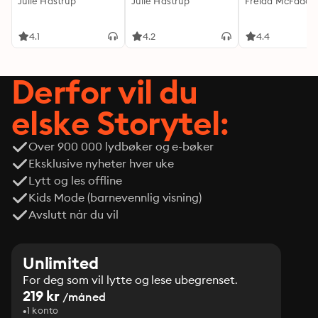
Julie Hastrup
Julie Hastrup
Freida McFadde
4.1
4.2
4.4
Derfor vil du
elske Storytel:
Over 900 000 lydbøker og e-bøker
Eksklusive nyheter hver uke
Lytt og les offline
Kids Mode (barnevennlig visning)
Avslutt når du vil
Unlimited
For deg som vil lytte og lese ubegrenset.
219 kr
/måned
1 konto