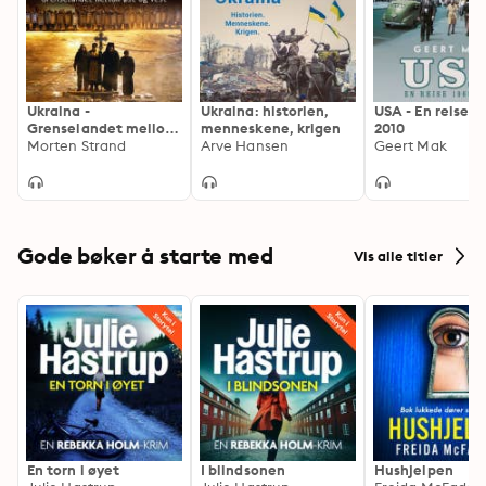
Ukraina -
Ukraina: historien,
USA - En reise 1
Grenselandet mellom
menneskene, krigen
2010
øst og vest:
Morten Strand
Arve Hansen
Geert Mak
grenselandet mellom
øst og vest
Gode bøker å starte med
Vis alle titler
En torn i øyet
I blindsonen
Hushjelpen