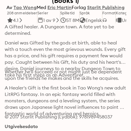
(Books 1)
Av
Tao Wong
Med
Eric Martin
Forlag
Starlit Publishing
208 anmeldelser
Serier
Spilletid
Språk
Format
Kategor
4.1
1 av 9
5T 8M
Engelsk
Un
A Gifted healer. A Dungeon town. A fate yet to be 
determined.
Daniel was Gifted by the gods at birth, able to heal 
with a touch even the most grievous wounds. Every gift 
has a price, and his gift requires a payment few would 
pay. Caught between his Gift, his duty and his heart's 
desire, Daniel journeys to a nearby Dungeon Town to 
Whether he'll succeed or not might just be dependent 
take his first steps as an Adventurer.
upon the friends he makes and the skills he acquires.
A Healer's Gift is the first book in Tao Wong's new adult 
LitRPG fantasy. In an epic fantasy world filled with 
monsters, dungeons and a leveling system, the series 
draws upon Japanese light novel influences to paint a 
fantastic world of adventuring and heroics.
© 2017 Starlit Publishing (Lydbok): 9781989458037
Utgivelsesdato