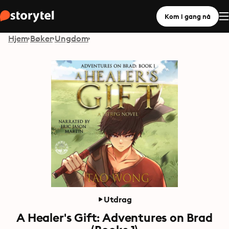
Kom i gang nå
Hjem
Bøker
Ungdom
Utdrag
A Healer's Gift: Adventures on Brad