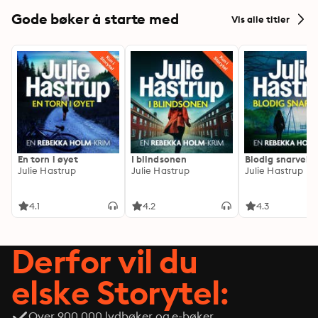
Gode bøker å starte med
Vis alle titler
En torn i øyet
I blindsonen
Blodig snarvei
Julie Hastrup
Julie Hastrup
Julie Hastrup
4.1
4.2
4.3
Derfor vil du
elske Storytel:
Over 900 000 lydbøker og e-bøker