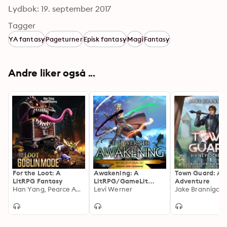
Lydbok: 19. september 2017
Tagger
YA fantasy
Pageturner
Episk fantasy
Magi
Fantasy
Andre liker også ...
For the Loot: A
Awakening: A
Town Guard: A 
LitRPG Fantasy
LitRPG/GameLit
Adventure
Han Yang, Pearce Adams
Series
Levi Werner
Jake Brannigan