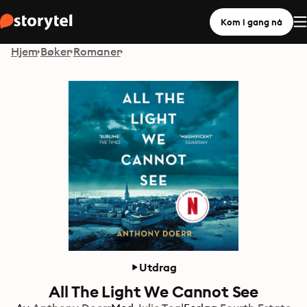
Kom i gang nå
Hjem
Bøker
Romaner
Utdrag
All The Light We Cannot See