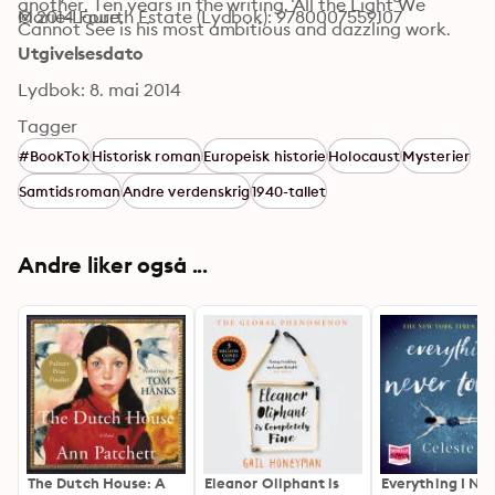
another. Ten years in the writing, All the Light We 
Marie-Laure.
© 2014 Fourth Estate (Lydbok): 9780007559107
Cannot See is his most ambitious and dazzling work.
Utgivelsesdato
Lydbok: 8. mai 2014
Tagger
#BookTok
Historisk roman
Europeisk historie
Holocaust
Mysterier
Samtidsroman
Andre verdenskrig
1940-tallet
Andre liker også ...
The Dutch House: A
Eleanor Oliphant is
Everything I Ne