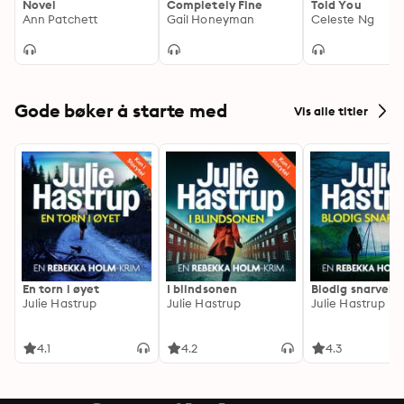
Novel
Completely Fine
Told You
Ann Patchett
Gail Honeyman
Celeste Ng
Gode bøker å starte med
Vis alle titler
En torn i øyet
I blindsonen
Blodig snarvei
Julie Hastrup
Julie Hastrup
Julie Hastrup
4.1
4.2
4.3