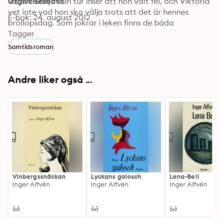
varför. Sonja i sin tur inser att hon valt fel, och Viktoria 
Utgivelsesdato
vet inte vad hon ska välja trots att det är hennes 
E-bok: 24. august 2012
bröllopsdag. Som jokrar i leken finns de båda 
frånvarande, Max och Perry… Med lätt och ömsint 
Tagger
hand har Inger Alfvén skrivit en mänsklig komedi om 
Samtidsroman
vår tids vilsenhet och tillkortakommanden, en 
midsommarsaga med allvarlig klangbotten.
Andre liker også ...
Vinbergssnäckan
Lyckans galosch
Lena-Bell
Inger Alfvén
Inger Alfvén
Inger Alfvén