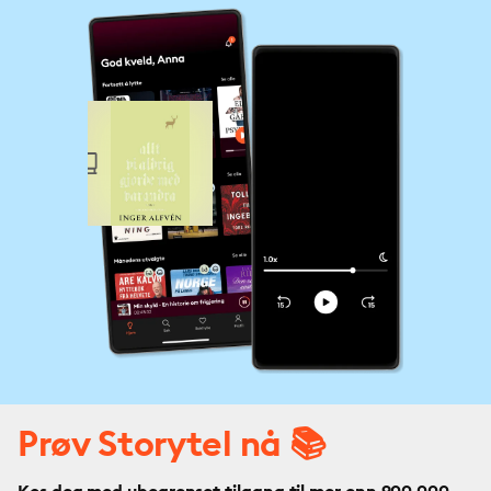
Prøv Storytel nå 📚