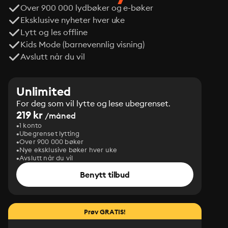
Over 900 000 lydbøker og e-bøker
Eksklusive nyheter hver uke
Lytt og les offline
Kids Mode (barnevennlig visning)
Avslutt når du vil
Unlimited
For deg som vil lytte og lese ubegrenset.
219 kr
/måned
1 konto
Ubegrenset lytting
Over 900 000 bøker
Nye eksklusive bøker hver uke
Avslutt når du vil
Benytt tilbud
Prøv GRATIS!