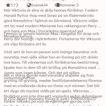
3.7
Svensk
Romaner
När Viktoria är elva år skiljs hennes föräldrar. Fadern 
Harald flyttar ihop med Sonja på sin fäderneärvda 
gård Ramsättra i hjärtat av Sörmland. Viktoria väljer 
att bo med modern Marianne hos reklamgurun Perry 
och hans son Max i Stockholms innerstad vid 
Femton år senare hamnar Max i fängelse för dråp och 
Mosebacketorg.
Perry dör hastigt i hjärtinfarkt. Förlusterna får Viktoria 
att vilja förändra sitt liv.
Utåt sett är hon en person som många beundrar och 
avundas, men själv söker hon en lösning på sitt dolda 
inre kaos. Till vännernas och föräldrarnas bestörtning 
bjuder hon in dem till sitt bröllop på Ramsättra med 
Jonas som ingen känner. Och det på själva 
Allt vi aldrig gjorde med varandra utspelar sig från 
midsommarafton.
gryning till gryning, medan festförberedelserna förenas 
med en vindlande räcka av röster och minnen. Det blir 
ett dygn då mycket ställs på sin spets. Viktorias 
föräldrar som inte återsett varandra sedan skilsmässan 
© 2012 Albert Bonniers förlag (E-bok): 9789100130237
tänker tillbaka på vad de egentligen gjorde, och 