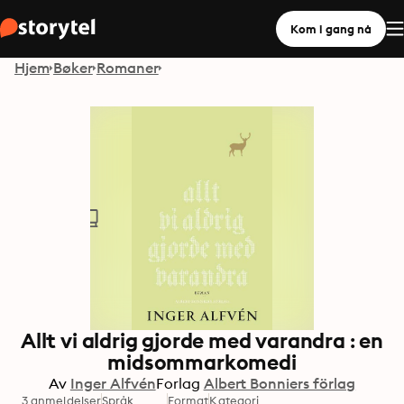
Kom i gang nå
Hjem
Bøker
Romaner
Allt vi aldrig gjorde med varandra : en
midsommarkomedi
Av
Inger Alfvén
Forlag
Albert Bonniers förlag
3 anmeldelser
Språk
Format
Kategori