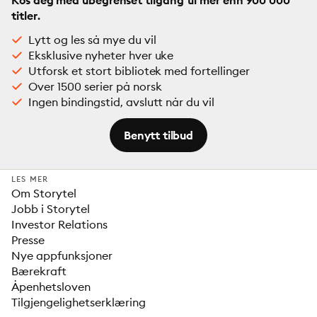
Kos deg med ubegrenset tilgang til mer enn 900 000
titler.
Lytt og les så mye du vil
Eksklusive nyheter hver uke
Utforsk et stort bibliotek med fortellinger
Over 1500 serier på norsk
Ingen bindingstid, avslutt når du vil
Benytt tilbud
LES MER
Om Storytel
Jobb i Storytel
Investor Relations
Presse
Nye appfunksjoner
Bærekraft
Åpenhetsloven
Tilgjengelighetserklæring