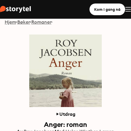
Kom i gang nå
Hjem
Bøker
Romaner
Utdrag
Anger: roman