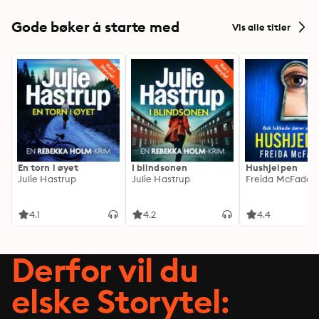
Gode bøker å starte med
Vis alle titler
En torn i øyet
I blindsonen
Hushjelpen
Julie Hastrup
Julie Hastrup
Freida McFadde
4.1
4.2
4.4
Derfor vil du
elske Storytel: