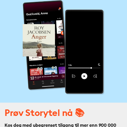
Prøv Storytel nå 📚
Kos deg med ubegrenset tilgang til mer enn 900 000