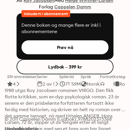
Av
Roy Jacobsen
Med
Helge Winther-Larsen
Forlag
Cappelen Damm
Inkludert i abonnement
Denne boken og mange flere er inkl i
abonnementene
Prøv nå
Lydbok – 399 kr
339 anmeldelser
Serier
Spilletid
Språk
Format
Kategori
4
2 av 1
7T 59M
Norsk
Rom
1988 utga Roy Jacobsen romanen VIRGO. Den fikk 
flotte kritikker, som en dyp psykologisk roman. 23 år 
senere er den prisbelønte forfatteren fortsatt ikke 
ferdig med historien, og skriver en helt ny roman over 
det samme temaet, nå med tittelen ANGER. Hans 
© 2011 Cappelen Damm (Lydbok): 9788202373368
Larsen, 72 år, slipper ut av fengsel etter et langt 
opphold. Han har med seg et brev som har ligget 
Utgivelsesdato