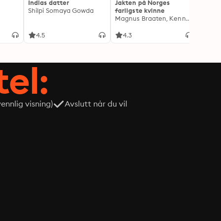
Indias datter
Jakten på Norges
Jeg o
Shilpi Somaya Gowda
farligste kvinne
- Blan
Magnus Braaten, Kenneth Fossheim
Oddva
4.5
4.3
4.6
tel:
nnlig visning)
Avslutt når du vil