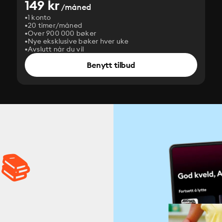
149 kr
/måned
1 konto
20 timer/måned
Over 900 000 bøker
Nye eksklusive bøker hver uke
Avslutt når du vil
Benytt tilbud
 📚