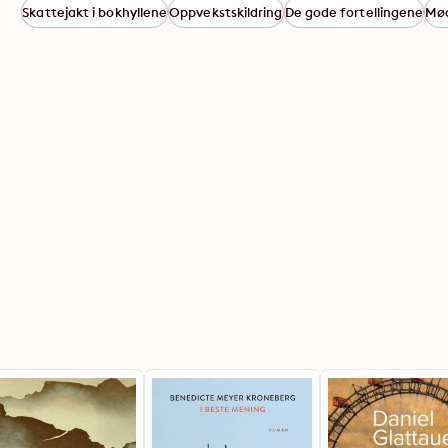
Skattejakt i bokhyllene
Oppvekstskildring
De gode fortellingene
Mø