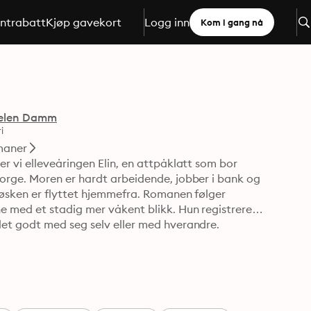
ntrabatt
Kjøp gavekort
Logg inn
Kom i gang nå
elen Damm
i
aner
 vi elleveåringen Elin, en attpåklatt som bor 
orge. Moren er hardt arbeidende, jobber i bank og 
øsken er flyttet hjemmefra. Romanen følger 
 med et stadig mer våkent blikk. Hun registrerer 
et godt med seg selv eller med hverandre.