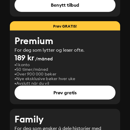
Benytt tilbud
Prøv GRATIS!
Premium
For deg som lytter og leser ofte.
189 kr
/måned
1 konto
50 timer/måned
Over 900 000 bøker
Nye eksklusive bøker hver uke
Avslutt når du vil
Prøv gratis
Family
For deg som ønsker å dele historier med