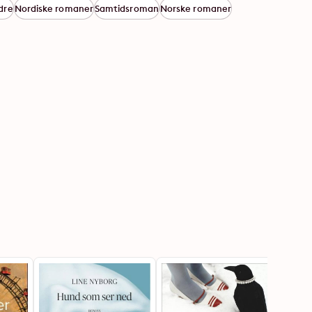
dre
Nordiske romaner
Samtidsroman
Norske romaner