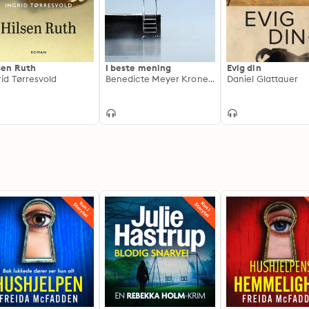
sen Ruth
I beste mening
Evig din
rid Tørresvold
Benedicte Meyer Kroneberg
Daniel Glattauer