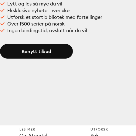
Lytt og les så mye du vil
Eksklusive nyheter hver uke
Utforsk et stort bibliotek med fortellinger
Over 1500 serier på norsk
Ingen bindingstid, avslutt når du vil
Benytt tilbud
LES MER
UTFORSK
Om Storytel
Søk