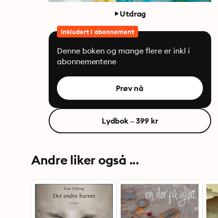
Utdrag
Inkludert i abonnement
Denne boken og mange flere er inkl i
abonnementene
Prøv nå
Lydbok – 399 kr
Andre liker også ...