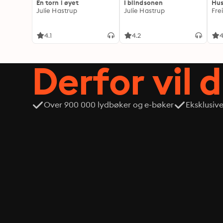
En torn i øyet
I blindsonen
Hus
Julie Hastrup
Julie Hastrup
Fre
4.1
4.2
4
Derfor vil 
Over 900 000 lydbøker og e-bøker
Eksklusiv