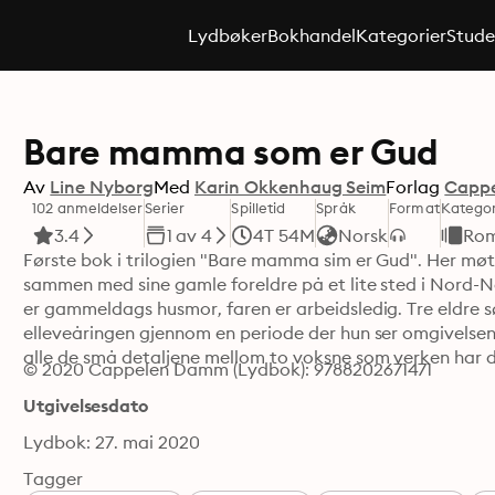
Lydbøker
Bokhandel
Kategorier
Stude
Bare mamma som er Gud
Av
Line Nyborg
Med
Karin Okkenhaug Seim
Forlag
Capp
102 anmeldelser
Serier
Spilletid
Språk
Format
Kategor
3.4
1 av 4
4T 54M
Norsk
Rom
Første bok i trilogien "Bare mamma sim er Gud". Her møter
sammen med sine gamle foreldre på et lite sted i Nord-N
er gammeldags husmor, faren er arbeidsledig. Tre eldre s
elleveåringen gjennom en periode der hun ser omgivelsene
alle de små detaljene mellom to voksne som verken har d
© 2020 Cappelen Damm (Lydbok): 9788202671471
Utgivelsesdato
Lydbok: 27. mai 2020
Tagger