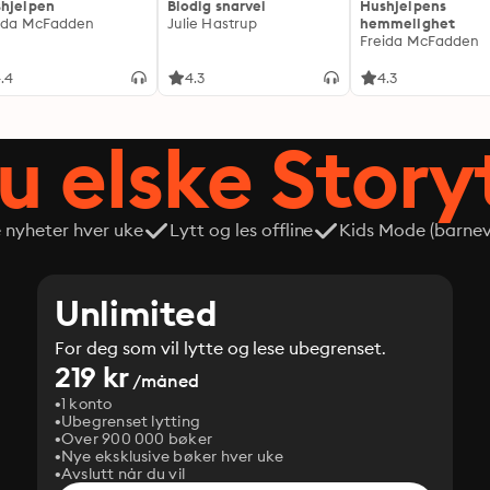
hjelpen
Blodig snarvei
Hushjelpens
ida McFadden
Julie Hastrup
hemmelighet
Freida McFadden
.4
4.3
4.3
du elske Story
e nyheter hver uke
Lytt og les offline
Kids Mode (barneve
Unlimited
For deg som vil lytte og lese ubegrenset.
219 kr
/måned
1 konto
Ubegrenset lytting
Over 900 000 bøker
Nye eksklusive bøker hver uke
Avslutt når du vil