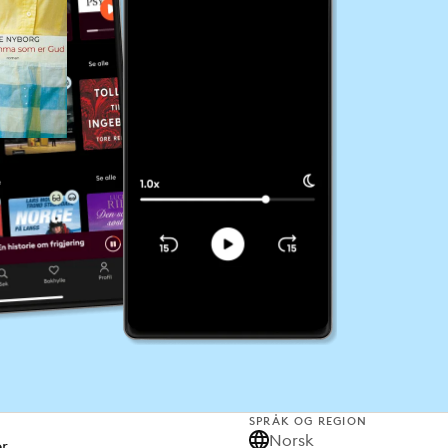
SPRÅK OG REGION
Norsk
er