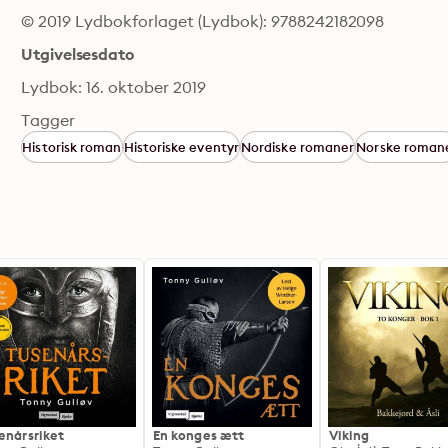
© 2019 Lydbokforlaget (Lydbok): 9788242182098
Utgivelsesdato
Lydbok: 16. oktober 2019
Tagger
Historisk roman
Historiske eventyr
Nordiske romaner
Norske roman
enårsriket
En konges ætt
Viking