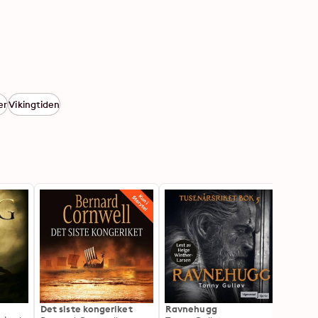
er
Vikingtiden
Det siste kongeriket
Ravnehugg
Den s