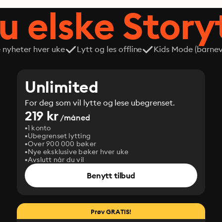
du elske Story
e nyheter hver uke
Lytt og les offline
Kids Mode (barneve
Unlimited
For deg som vil lytte og lese ubegrenset.
219 kr
/måned
1 konto
Ubegrenset lytting
Over 900 000 bøker
Nye eksklusive bøker hver uke
Avslutt når du vil
Benytt tilbud
Prøv GRATIS!