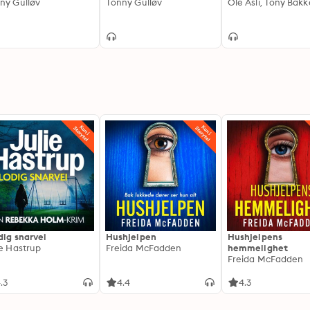
ny Gulløv
Tonny Gulløv
Ole Åsli, Tony Bakk
dig snarvei
Hushjelpen
Hushjelpens
ie Hastrup
Freida McFadden
hemmelighet
Freida McFadden
.3
4.4
4.3