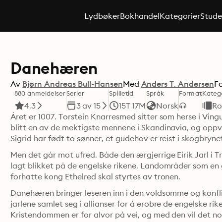
Lydbøker
Bokhandel
Kategorier
Stude
Danehæren
Av
Bjørn Andreas Bull-Hansen
Med
Anders T. Andersen
F
880 anmeldelser
Serier
Spilletid
Språk
Format
Kateg
4.3
3 av 15
15T 17M
Norsk
Ro
Året er 1007. Torstein Knarresmed sitter som herse i Ving
blitt en av de mektigste mennene i Skandinavia, og oppvek
Sigrid har født to sønner, et gudehov er reist i skogbryn
Men det går mot ufred. Både den ærgjerrige Eirik Jarl i 
lagt blikket på de engelske rikene. Landområder som en g
forhatte kong Ethelred skal styrtes av tronen.
Danehæren bringer leseren inn i den voldsomme og konfli
jarlene samlet seg i allianser for å erobre de engelske rik
Kristendommen er for alvor på vei, og med den vil det norr