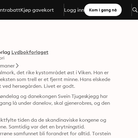
ntrabatt
Kjøp gavekort
Logg inn
Kom i gang nå
orlag
Lydbokforlaget
ori
maner
ulmork, det rike kystområdet øst i Viken. Han er 
sten som trell er et fjernt minne. Hans elskede 
et ved hersegården. Livet er godt.
Trøndelag og danekongen Svein Tjugeskjegg har 
ang lå under danelov, skal gjenerobres, og den 
ktfylte tiden da de skandinaviske kongene og 
ene. Samtidig var det en brytningstid. 
øne samfunnet bli forandret for alltid. Torstein 