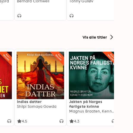
ejord
Bernard Cornwell
Tonny Gulløv
Raymo
Vis alle titler
Indias datter
Jakten på Norges
Drape
Shilpi Somaya Gowda
farligste kvinne
Lindkv
Magnus Braaten, Kenneth Fossheim
Kjetil
4.5
4.3
4.1