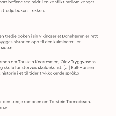
art befinne seg midt i en konflikt mellom konger 
 tredje boken i rekken.
 tredje boken i sin vikingserie! Danehæren er rett 
ges historien opp til den kulminerer i et 
side.»

groman om Torstein Knarresmed, Olav Tryggvasons 
 skåle for storveis skaldekunst. […] Bull-Hansen 
historie i et til tider trykkokende språk.»

er den tredje romanen om Torstein Tormodsson, 
i.»
