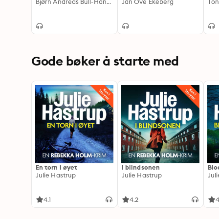
Bjørn Andreas Bull-Hansen
Jan Ove Ekeberg
Ton
Gode bøker å starte med
En torn i øyet
I blindsonen
Blo
Julie Hastrup
Julie Hastrup
Jul
4.1
4.2
4