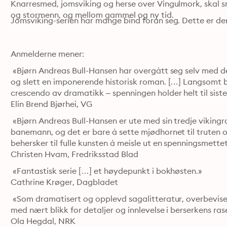
Knarresmed, jomsviking og herse over Vingulmork, skal sn
og stormenn, og mellom gammel og ny tid.
Jomsviking-serien har mange bind foran seg. Dette er den
Anmelderne mener:
 «Bjørn Andreas Bull-Hansen har overgått seg selv med den
og slett en imponerende historisk roman. […] Langsomt byg
crescendo av dramatikk – spenningen holder helt til siste 
Elin Brend Bjørhei, VG
 «Bjørn Andreas Bull-Hansen er ute med sin tredje vikin
banemann, og det er bare å sette mjødhornet til truten og
behersker til fulle kunsten å meisle ut en spenningsmettet 
Christen Hvam, Fredriksstad Blad
 «Fantastisk serie […] et høydepunkt i bokhøsten.»

Cathrine Krøger, Dagbladet
 «Som dramatisert og opplevd sagalitteratur, overbevis
med nært blikk for detaljer og innlevelse i berserkens raser
Ola Hegdal, NRK