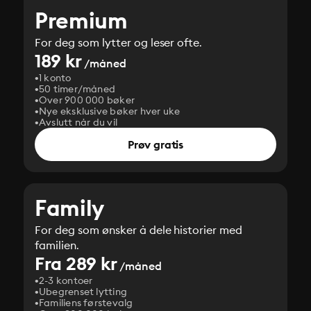
Premium
For deg som lytter og leser ofte.
189 kr
/måned
1 konto
50 timer/måned
Over 900 000 bøker
Nye eksklusive bøker hver uke
Avslutt når du vil
Prøv gratis
Family
For deg som ønsker å dele historier med
familien.
Fra 289 kr
/måned
2-3 kontoer
Ubegrenset lytting
Familiens førstevalg