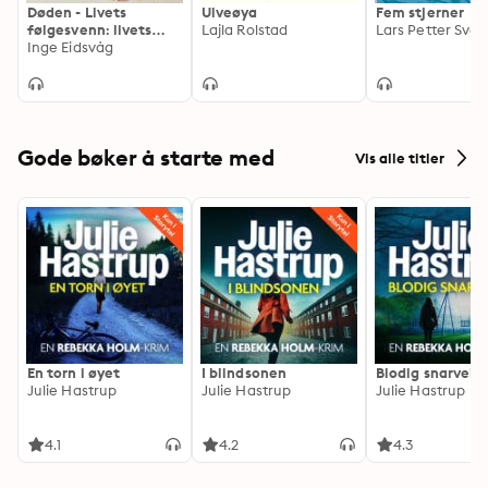
Døden - Livets
Ulveøya
Fem stjerner
følgesvenn: livets
Lajla Rolstad
Lars Petter Sve
følgesvenn
Inge Eidsvåg
Gode bøker å starte med
Vis alle titler
En torn i øyet
I blindsonen
Blodig snarvei
Julie Hastrup
Julie Hastrup
Julie Hastrup
4.1
4.2
4.3