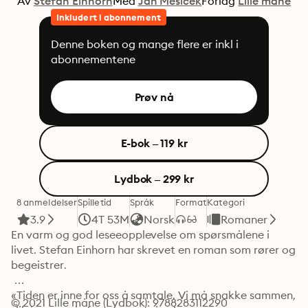
Av
Stefan Einhorn
Med
Jan Mesicek
Forlag
Lille måne
Inkludert i abonnement
Denne boken og mange flere er inkl i
abonnementene
Prøv nå
E-bok – 119 kr
Lydbok – 299 kr
8 anmeldelser
Spilletid
Språk
Format
Kategori
3.9
4T 53M
Norsk
Romaner
En varm og god leseeopplevelse om spørsmålene i 
livet. Stefan Einhorn har skrevet en roman som rører og 
begeistrer. 

«Tiden er inne for oss å samtale. Vi må snakke sammen, 
© 2021 Lille måne (Lydbok): 9788283112290