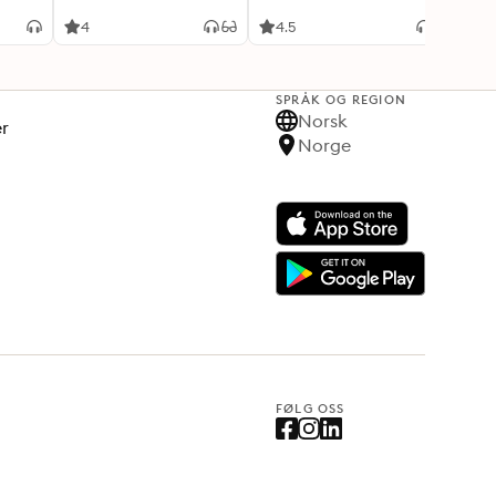
4
4.5
4.6
SPRÅK OG REGION
Norsk
er
Norge
FØLG OSS