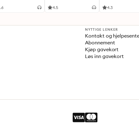
annerledes
.6
4.5
4.3
NYTTIGE LENKER
Kontakt og hjelpesent
Abonnement
Kjøp gavekort
Løs inn gavekort