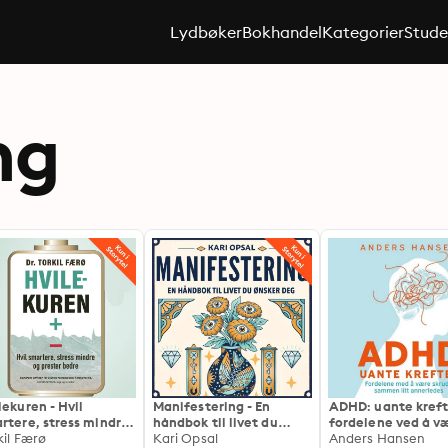
Lydbøker
Bokhandel
Kategorier
Stude
ng
lekuren - Hvil
Manifestering - En
ADHD: uante kreft
rtere, stress mindre
håndbok til livet du
fordelene ved å v
prester bedre
kil Færø
ønsker deg
Kari Opsal
skrudd sammen lit
Anders Hansen