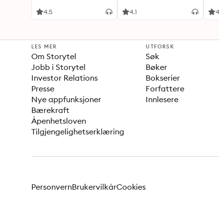
hukommelsen og
humøret
4.5
4.1
4
LES MER
UTFORSK
Om Storytel
Søk
Jobb i Storytel
Bøker
Investor Relations
Bokserier
Presse
Forfattere
Nye appfunksjoner
Innlesere
Bærekraft
Åpenhetsloven
Tilgjengelighetserklæring
Personvern
Brukervilkår
Cookies