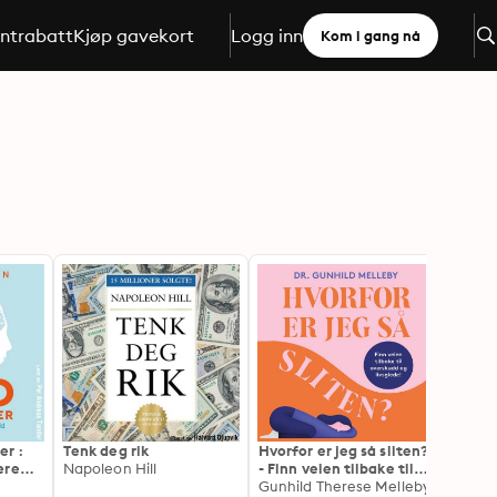
ntrabatt
Kjøp gavekort
Logg inn
Kom i gang nå
er :
Tenk deg rik
Hvorfor er jeg så sliten?
Kunst
ære
Napoleon Hill
- Finn veien tilbake til
kropp
t
overskudd og livsglede
Gunhild Therese Melleby