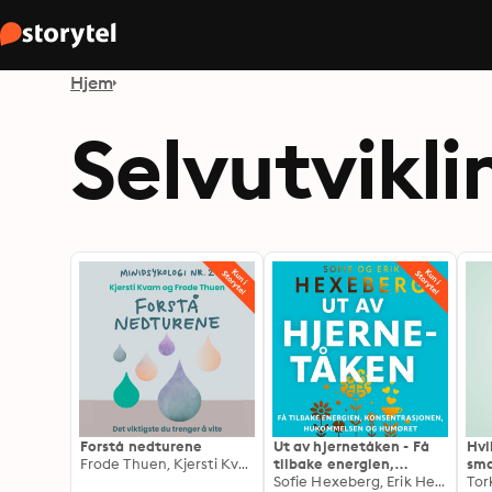
Hjem
Selvutvikli
Forstå nedturene
Ut av hjernetåken - Få
Hvi
Frode Thuen, Kjersti Kvam
tilbake energien,
sma
konsentrasjonen,
Sofie Hexeberg, Erik Hexeberg
og 
Tor