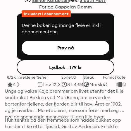
Av
Ellinor Rafaelsen
Med
Sibeth Hoff
Forlag
Cappelen Damm
Inkludert i abonnement
Denne boken og mange flere er inkl i
abonnementene
Prøv nå
Lydbok – 179 kr
872 anmeldelser
Serier
Spilletid
Språk
Format
Kategor
4
1 av 12
8T 43M
Norsk
Nor
Unge og vakre Kaja drømmer om livet utenfor det lille 
småbruket Bakken ved Mo i Rana; om en verden 
bortenfor fjellene, der fjorden blir til hav. Året er 1902, 
og jernverket i Mo etableres, noe som fører med seg 
nye og spennende mennesker til den lille byen.
Hun tenkte på den fremmede som hadde dukket opp 
hos dem like etter fjøstid. Gustav Andersen. En ekte 