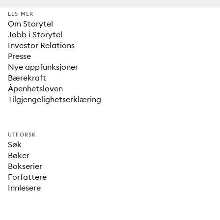
LES MER
Om Storytel
Jobb i Storytel
Investor Relations
Presse
Nye appfunksjoner
Bærekraft
Åpenhetsloven
Tilgjengelighetserklæring
UTFORSK
Søk
Bøker
Bokserier
Forfattere
Innlesere