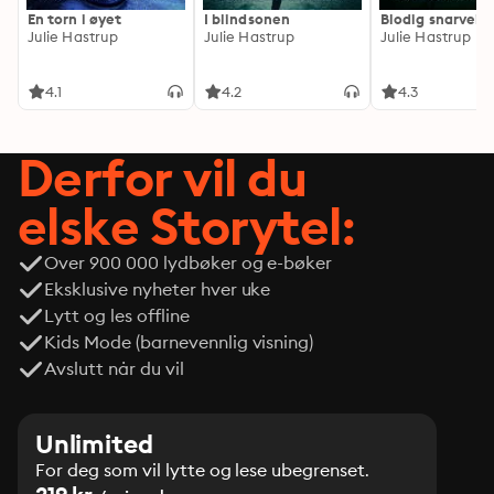
En torn i øyet
I blindsonen
Blodig snarvei
Julie Hastrup
Julie Hastrup
Julie Hastrup
4.1
4.2
4.3
Derfor vil du
elske Storytel:
Over 900 000 lydbøker og e-bøker
Eksklusive nyheter hver uke
Lytt og les offline
Kids Mode (barnevennlig visning)
Avslutt når du vil
Unlimited
For deg som vil lytte og lese ubegrenset.