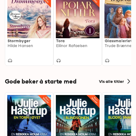
Stormbyger
Tora
Glassmaleriet
Hilde Hansen
Ellinor Rafaelsen
Trude Brænne L
Gode bøker å starte med
Vis alle titler