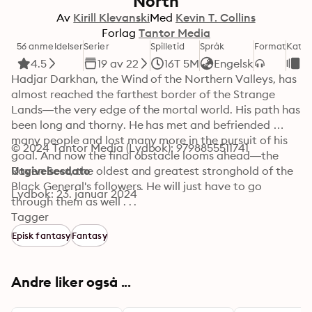
North
Av
Kirill Klevanski
Med
Kevin T. Collins
Forlag
Tantor Media
56 anmeldelser
Serier
Spilletid
Språk
Format
Kateg
4.5
19 av 22
16T 5M
Engelsk
F
Hadjar Darkhan, the Wind of the Northern Valleys, has 
almost reached the farthest border of the Strange 
Lands—the very edge of the mortal world. His path has 
been long and thorny. He has met and befriended 
many people and lost many more in the pursuit of his 
© 2024 Tantor Media (Lydbok): 9798855511741
goal. And now the final obstacle looms ahead—the 
Raven Sect, the oldest and greatest stronghold of the 
Utgivelsesdato
Black General's followers. He will just have to go 
Lydbok: 23. januar 2024
through them as well . . .
Tagger
Episk fantasy
Fantasy
Andre liker også ...