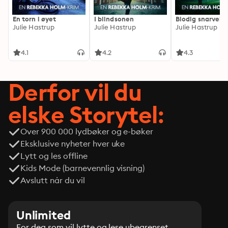
En torn i øyet
I blindsonen
Blodig snarvei
Julie Hastrup
Julie Hastrup
Julie Hastrup
4.1
4.2
4.3
Derfor vil du
elske Storytel:
Over 900 000 lydbøker og e-bøker
Eksklusive nyheter hver uke
Lytt og les offline
Kids Mode (barnevennlig visning)
Avslutt når du vil
Unlimited
For deg som vil lytte og lese ubegrenset.