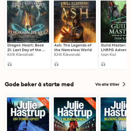
Dragon Heart: Book
Ash: The Legends of
Guild Master: A
21: Last Day of the
the Nameless World
LitRPG Adventu
Immortal
Kirill Klevanski
Kirill Klevanski
Ivan Kal
Gode bøker å starte med
Vis alle titler