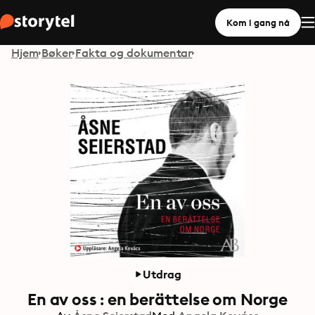
Kom i gang nå
Hjem
Bøker
Fakta og dokumentar
Utdrag
En av oss : en berättelse om Norge