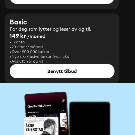
Basic
For deg som lytter og leser av og til.
149 kr
/måned
1 konto
20 timer/måned
Over 900 000 bøker
Nye eksklusive bøker hver uke
Avslutt når du vil
Benytt tilbud