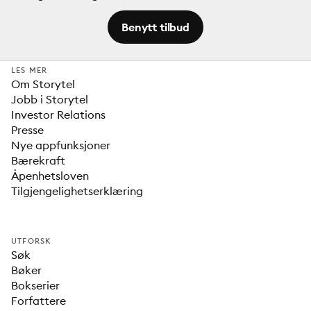
Benytt tilbud
LES MER
Om Storytel
Jobb i Storytel
Investor Relations
Presse
Nye appfunksjoner
Bærekraft
Åpenhetsloven
Tilgjengelighetserklæring
UTFORSK
Søk
Bøker
Bokserier
Forfattere