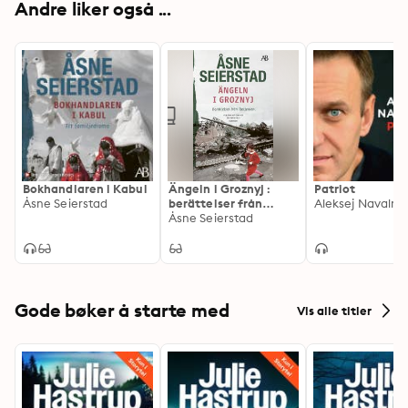
Andre liker også ...
Bokhandlaren i Kabul
Ängeln i Groznyj :
Patriot
Åsne Seierstad
berättelser från
Aleksej Navalnyj
Tjetjenien
Åsne Seierstad
Gode bøker å starte med
Vis alle titler