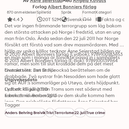
Av
Åsne Seierstad
Med
Angela Kovács
Forlag
Albert Bonniers förlag
870 anmeldelser
Spilletid
Språk
Format
Kategori
4.4
20T 52M
Svensk
Fakta og d
Det var ingen främmande terrorgrupp som låg bakom 
den största attacken på Norge i fredstid, utan en ung 
man från Oslo. Ända sedan den 22 juli 2011 har Norge 
försökt att förstå vad som drev massmördaren. Med 
hjälp av unika källor tecknar Åsne Seierstad bilden av 
© 2020 Albert Bonniers förlag (Lydbok): 9789100183653
en man som i många år försökte passa in i samhällets 
© 2013 Albert Bonniers förlag (E-bok): 9789100139964
ramar, men som till slut krossade dem på det mest 
brutala sätt. Det är här också berättelsen om de 
Oversettere: Jan Stolpe
drabbade. Två systrar från Nesodden som hade glatt 
Utgivelsesdato
sig åt AUF:s sommarläger på Utøya, årets höjdpunkt. 
Och ett killgäng från Troms som rest söderut med 
Lydbok: 15. juli 2020
samma mål. Bara några av dem skulle komma hem 
E-bok: 8. november 2013
igen. Den prisbelönta författaren Åsne Seierstad har 
Tagger
tidigare rapporterat från krig och konflikter världen 
Anders Behring Breivik
Trist
Terrorisme
22. juli
True crime
över. Den 22 juli 2011 kom terrorn till hennes eget land. 
En av oss är den första bok hon skriver om Norge.