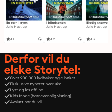
En torn i øyet
I blindsonen
Blodig snarvei
Julie Hastrup
Julie Hastrup
Julie Hastrup
4.1
4.2
4.3
Derfor vil du
elske Storytel:
Over 900 000 lydbøker og e-bøker
Eksklusive nyheter hver uke
Lytt og les offline
Kids Mode (barnevennlig visning)
Avslutt når du vil