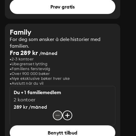
Prøv gratis
Family
For deg som ønsker å dele historier med
familien.
Fra 289 kr
/måned
2-3 kontoer
Ubegrenset lytting
Familiens førstevalg
Over 900 000 bøker
Nye eksklusive bøker hver uke
Avslutt når du vil
Du + 1 familiemedlem
2 kontoer
289 kr /måned
Benytt tilbud