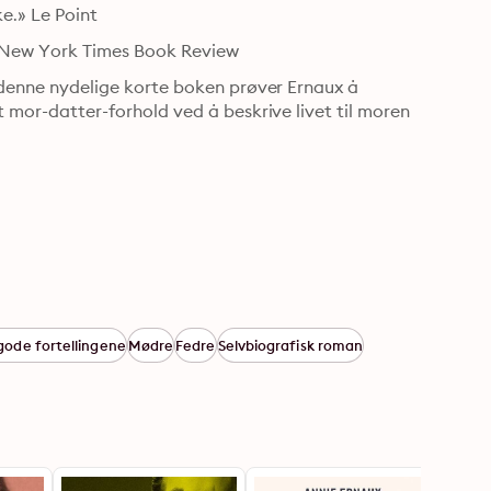
ke.» Le Point
.» New York Times Book Review
I denne nydelige korte boken prøver Ernaux å 
t mor-datter-forhold ved å beskrive livet til moren 
gode fortellingene
Mødre
Fedre
Selvbiografisk roman