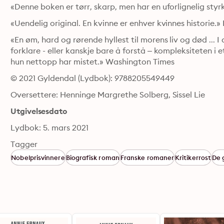
«Denne boken er tørr, skarp, men har en uforlignelig styr
«Uendelig original. En kvinne er enhver kvinnes historie
«En øm, hard og rørende hyllest til morens liv og død ... 
forklare - eller kanskje bare å forstå – kompleksiteten i e
hun nettopp har mistet.» Washington Times
© 2021 Gyldendal (Lydbok): 9788205549449
Oversettere: Henninge Margrethe Solberg, Sissel Lie
Utgivelsesdato
Lydbok: 5. mars 2021
Tagger
Nobelprisvinnere
Biografisk roman
Franske romaner
Kritikerrost
De 