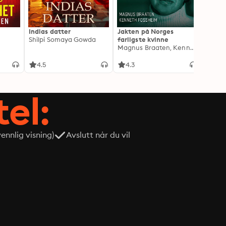
Indias datter
Jakten på Norges
Jeg o
Shilpi Somaya Gowda
farligste kvinne
- Blan
Magnus Braaten, Kenneth Fossheim
Oddva
4.5
4.3
4.6
tel:
nnlig visning)
Avslutt når du vil