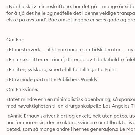
«Når ho skriv minneskriftene, har det gått mange år sida
for å sjå det heile og nedfelle det i denne veldige transpa
elske på avstand'. Båe omsetjingane er særs gode og pre
Om Far:
«Et mesterverk ... ulikt noe annen samtidslitteratur … o
«En utsøkt litterær triumf, dirrende av tilbakeholdte fø
«En liten, sylskarp, smertefull fortelling.» Le Point
«Et rørende portrett.» Publishers Weekly
Om En kvinne:
«Intet mindre enn en minimalistisk åpenbaring, så sparsom
med nøyaktigheten til en kirurgs skalpell.» Los Angeles T
 «Annie Ernaux skriver klart og enkelt, helt uten patos, u
har for moren sin, denne uklare kvinnen som tilbrakte live
betød, som så mange andre i hennes generasjon.» Le Mo