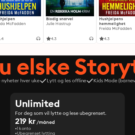
hjelpen
Blodig snarvei
Hushjelpens
ida McFadden
Julie Hastrup
hemmelighet
Freida McFadden
.4
4.3
4.3
du elske Story
e nyheter hver uke
Lytt og les offline
Kids Mode (barneve
Unlimited
For deg som vil lytte og lese ubegrenset.
219 kr
/måned
1 konto
Ubegrenset lytting