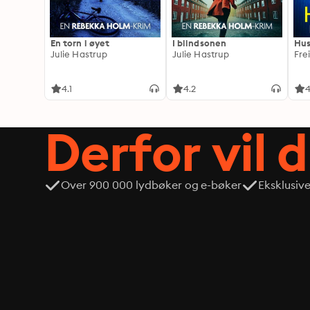
En torn i øyet
I blindsonen
Hus
Julie Hastrup
Julie Hastrup
Fre
4.1
4.2
4
Derfor vil 
Over 900 000 lydbøker og e-bøker
Eksklusiv