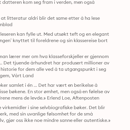
t datteren kom seg fram i verden, men også 
 at litteratur aldri blir det same etter å ha lese 
enblad
eseren kan fylle ut. Med utsøkt teft og en elegant 
n’ knyttet til foreldrene og sin klassereise bort 
an lærer mer om hva klasseforskjeller er gjennom 
.. Det tjuende århundret har produsert millioner av 
historie for dem alle ved å ta utgangspunkt i seg 
ergem, Vårt Land
er samlet i én ... Det har vært en berikelse å 
isse bøkene. En stor ømhet, men også en følelse av 
drene mens de levde.» Erlend Loe, Aftenposten
 virkemidler i sine selvbiografiske bøker. Det blir 
 verk, med sin uvanlige følsomhet for de små 
v, gjør oss ikke noe mindre sanne eller autentiske.» 