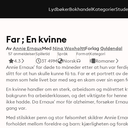
Lydbøker
Bokhandel
Kategorier
Stude
Far ; En kvinne
Av
Annie Ernaux
Med
Nina Woxholtt
Forlag
Gyldendal
57 anmeldelser
Spilletid
Språk
Format
Kategori
4.3
3T 49M
Norsk
Romaner
Annie Ernaux’ far døde to måneder etter at hun var ferd
slitt for at hun skulle kunne få ta. Far er et portrett av
mann som hele livet bar med seg en skam over sin egen f
En kvinne handler om en sterk, arbeidsom og målrettet k
bakgrunn fra arbeiderklassen, og det viktigste for henne v
ikke hadde. Da Ernaux’ mor får alzheimer, forsøker Ernau
gang var.
Med stilsikker penn og stor følsomhet skildrer Annie Ern
forholdet mellom foreldre og barn: kjærligheten og forak