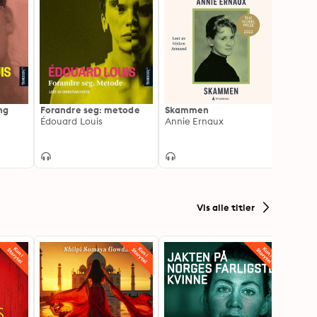
ng
Forandre seg: metode
Skammen
Jeg er
Édouard Louis
Annie Ernaux
mørke
Annie
Vis alle titler