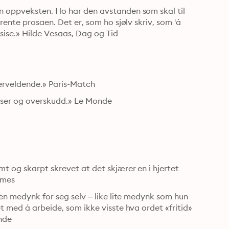
n oppveksten. Ho har den avstanden som skal til 
rente prosaen. Det er, som ho sjølv skriv, som 'å 
sise.» Hilde Vesaas, Dag og Tid
verveldende.» Paris-Match
lelser og overskudd.» Le Monde
t og skarpt skrevet at det skjærer en i hjertet 
imes
ten medynk for seg selv – like lite medynk som hun 
t med å arbeide, som ikke visste hva ordet «fritid» 
nde