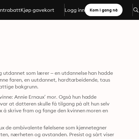
ntrabatt
Kjøp gavekort
Logg inn
Kom i gang nå
ig utdannet som lærer – en utdannelse han hadde 
 denne faren, en uutdannet, hardtarbeidende, taus 
attige bakgrunn.
vinne: Annie Ernaux’ mor. Også hun hadde 
ar at datteren skulle få tilgang på alt hun selv 
x å skrive fram og fange den kvinnen moren en 
aux de ambivalente følelsene som kjennetegner 
ten, nærheten og avstanden. Presist og sårt viser 