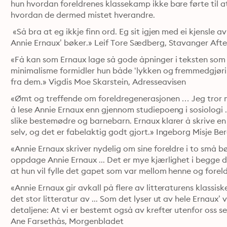
hun hvordan foreldrenes klassekamp ikke bare førte til a
hvordan de dermed mistet hverandre.
 «Så bra at eg ikkje finn ord. Eg sit igjen med ei kjensle av
Annie Ernaux’ bøker.» Leif Tore Sædberg, Stavanger Aft
«Få kan som Ernaux lage så gode åpninger i teksten som l
minimalisme formidler hun både ‘lykken og fremmedgjøringe
fra dem.» Vigdis Moe Skarstein, Adresseavisen
«Ømt og treffende om foreldregenerasjonen … Jeg tror m
å lese Annie Ernaux enn gjennom studiepoeng i sosiologi .
slike bestemødre og barnebarn. Ernaux klarer å skrive en 
selv, og det er fabelaktig godt gjort.» Ingeborg Misje B
«Annie Ernaux skriver nydelig om sine foreldre i to små bøk
oppdage Annie Ernaux ... Det er mye kjærlighet i begge d
at hun vil fylle det gapet som var mellom henne og forel
«Annie Ernaux gir avkall på flere av litteraturens klassiske
det stor litteratur av ... Som det lyser ut av hele Ernaux’
detaljene: At vi er bestemt også av krefter utenfor oss sel
Ane Farsethås, Morgenbladet