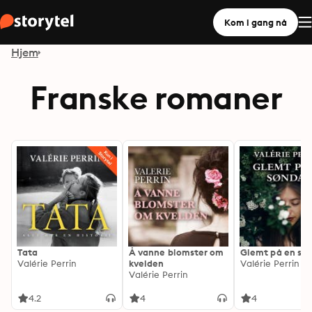
Kom i gang nå
Hjem
Franske romaner
Tata
Å vanne blomster om
Glemt på en sø
Valérie Perrin
kvelden
Valérie Perrin
Valérie Perrin
4.2
4
4