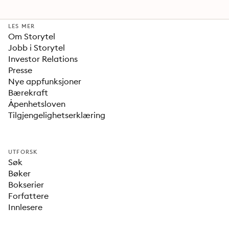
LES MER
Om Storytel
Jobb i Storytel
Investor Relations
Presse
Nye appfunksjoner
Bærekraft
Åpenhetsloven
Tilgjengelighetserklæring
UTFORSK
Søk
Bøker
Bokserier
Forfattere
Innlesere