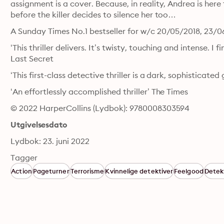
assignment is a cover. Because, in reality, Andrea is here 
before the killer decides to silence her too…
A Sunday Times No.1 bestseller for w/c 20/05/2018, 23/
‘This thriller delivers. It’s twisty, touching and intense. I
Last Secret
‘This first-class detective thriller is a dark, sophisticat
‘An effortlessly accomplished thriller’ The Times
© 2022 HarperCollins (Lydbok): 9780008303594
Utgivelsesdato
Lydbok: 23. juni 2022
Tagger
Action
Pageturner
Terrorisme
Kvinnelige detektiver
Feelgood
Detek