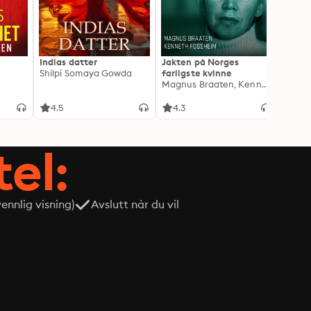
Indias datter
Jakten på Norges
Drape
Shilpi Somaya Gowda
farligste kvinne
Lindkv
Magnus Braaten, Kenneth Fossheim
Kjetil
4.5
4.3
4.1
tel:
nnlig visning)
Avslutt når du vil