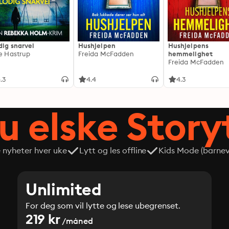
dig snarvei
Hushjelpen
Hushjelpens
ie Hastrup
Freida McFadden
hemmelighet
Freida McFadden
.3
4.4
4.3
du elske Story
e nyheter hver uke
Lytt og les offline
Kids Mode (barneve
Unlimited
For deg som vil lytte og lese ubegrenset.
219 kr
/måned