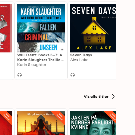
Will Trent: Books 5–7: A
Seven Days
Perfe
Karin Slaughter Thriller
Alex Lake
Helen 
Collection Featuring
Karin Slaughter
Fallen, Criminal, and
Unseen
Vis alle titler