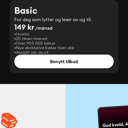
Basic
For deg som lytter og leser av og til.
149 kr
/måned
1 konto
20 timer/måned
Over 900 000 bøker
Nye eksklusive bøker hver uke
Avslutt når du vil
Benytt tilbud
 📚