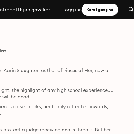
ntrabatt
Kjøp gavekort
Logg inn
Kom i gang nå
ins
er Karin Slaughter, author of Pieces of Her, now a 
ght, the highlight of any high school experience. 
 will be dead.
iends closed ranks, her family retreated inwards, 
.
o protect a judge receiving death threats. But her 