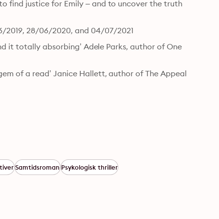
to find justice for Emily – and to uncover the truth 
06/2019, 28/06/2020, and 04/07/2021
 find it totally absorbing’ Adele Parks, author of One 
ed gem of a read’ Janice Hallett, author of The Appeal
tiver
Samtidsroman
Psykologisk thriller