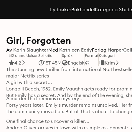
Lydbøker
Bokhandel
Kategorier
Stude
Girl, Forgotten
Av
Karin Slaughter
Med
Kathleen Early
Forlag
HarperColl
612 anmeldelser
Spilletid
Språk
Format
Kategori
4.2
15T 45M
Engelsk
Krim
The stunning new thriller from international No.1 bestsell
major Netflix series

A girl with a secret…

Longbill Beach, 1982. Emily Vaughn gets ready for prom ni
But Emily has a secret. And by the end of the evening, she
A murder that remains a mystery…

Forty years later, Emily’s murder remains unsolved. Her fr
the community moved on. But all that’s about to change
One final chance to uncover a killer…

Andrea Oliver arrives in town with a simple assignment: t