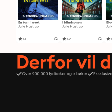
En torn i øyet
I blindsonen
Blo
Julie Hastrup
Julie Hastrup
Jul
4.1
4.2
4
Derfor vil 
Over 900 000 lydbøker og e-bøker
Eksklusiv