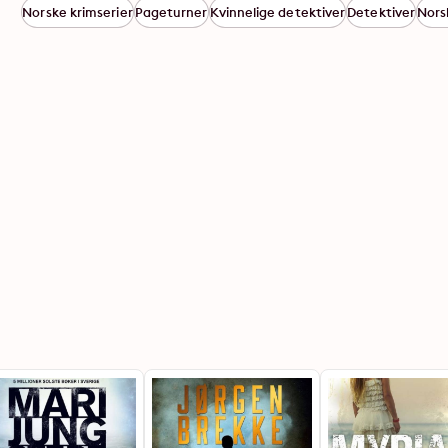
Norske krimserier
Pageturner
Kvinnelige detektiver
Detektiver
Nors