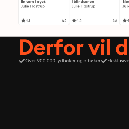
En torn i øyet
I blindsonen
Blo
Julie Hastrup
Julie Hastrup
Jul
4.1
4.2
4
Derfor vil 
Over 900 000 lydbøker og e-bøker
Eksklusiv