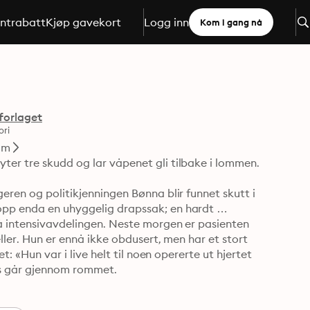
ntrabatt
Kjøp gavekort
Logg inn
Kom i gang nå
forlaget
ori
im
er tre skudd og lar våpenet gli tilbake i lommen. 

eren og politikjenningen Bønna blir funnet skutt i 
opp enda en uhyggelig drapssak; en hardt 
på intensivavdelingen. Neste morgen er pasienten 
ller. Hun er ennå ikke obdusert, men har et stort 
t: «Hun var i live helt til noen opererte ut hjertet 
s går gjennom rommet. 

rien om Wilma Lind.