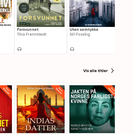
Forsvunnet
Uten samtykke
Skygg
Tina Frennstedt
Siri Fossing
Vivec
Vis alle titler