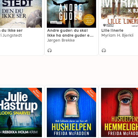
 du ikke ser
Andre guder: du skal
Lille linerle
i Jungstedt
ikke ha andre guder enn
Myriam H. Bjerkli
meg
Jørgen Brekke