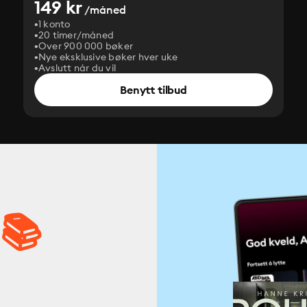
149 kr
/måned
1 konto
20 timer/måned
Over 900 000 bøker
Nye eksklusive bøker hver uke
Avslutt når du vil
Benytt tilbud
 📚