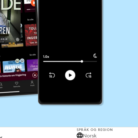
SPRÅK OG REGION
Norsk
er