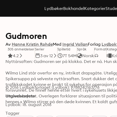
Lydbøker
Bokhandel
Kategorier
Stude
Gudmoren
Av
Hanne Kristin Rohde
Med
Ingrid Vollan
Forlag
Lydbok
305 anmeldelser
Serier
Spilletid
Språk
Format
Kateg
4.2
3 av 12
7T 54M
Norsk
Kr
Nyttårsaften: Gudmoren ser på klokka. Det er nå. Hun skyt
Wilma Lind står overfor en ny, intrikat drapsgåte. Uteligg
Spikersuppa på selveste nyttårsaften. Snart dukker det 
trafikkskadet kvinne er brakt til sykehus for operasjon 
© 2016 Lydbokforlaget (Lydbok): 9788242163776
forsvunnet. De finner henne etter hvert i sykehusets likkje
arr over brystet. Overlegen forklarer situasjonen til politie
Utgivelsesdato
hennes.» Wilma stirrer på den døde kvinnen. Et kaldt guf
Lydbok: 18. august 2016
«Gudmoren» er Hanne Kristin Rohdes tredje bok i krim-se
Tagger