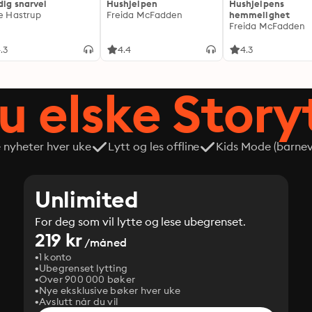
dig snarvei
Hushjelpen
Hushjelpens
ie Hastrup
Freida McFadden
hemmelighet
Freida McFadden
.3
4.4
4.3
du elske Story
e nyheter hver uke
Lytt og les offline
Kids Mode (barneve
Unlimited
For deg som vil lytte og lese ubegrenset.
219 kr
/måned
1 konto
Ubegrenset lytting
Over 900 000 bøker
Nye eksklusive bøker hver uke
Avslutt når du vil