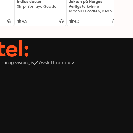
Indias datter
Jakten på Norges
Drape
Shilpi Somaya Gowda
farligste kvinne
Lindkv
Magnus Braaten, Kenneth Fossheim
Kjetil
4.5
4.3
4.1
tel:
nnlig visning)
Avslutt når du vil