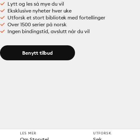
Lytt og les så mye du vil
Eksklusive nyheter hver uke
Utforsk et stort bibliotek med fortellinger
Over 1500 serier på norsk
Ingen bindingstid, avslutt når du vil
Benytt tilbud
LES MER
UTFORSK
Om Storytel
Søk