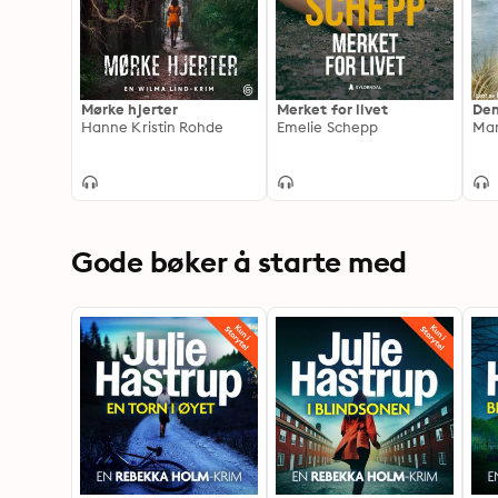
Mørke hjerter
Merket for livet
Den
Hanne Kristin Rohde
Emelie Schepp
Mar
Gode bøker å starte med