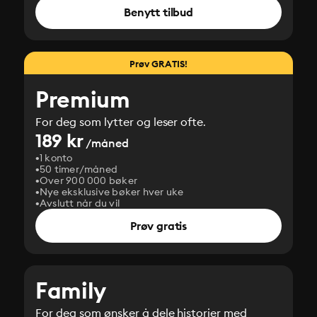
Benytt tilbud
Prøv GRATIS!
Premium
For deg som lytter og leser ofte.
189 kr
/måned
1 konto
50 timer/måned
Over 900 000 bøker
Nye eksklusive bøker hver uke
Avslutt når du vil
Prøv gratis
Family
For deg som ønsker å dele historier med